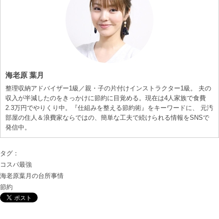
海老原 葉月
整理収納アドバイザー1級／親・子の片付けインストラクター1級。 夫の
収入が半減したのをきっかけに節約に目覚める。現在は4人家族で食費
2.3万円でやりくり中。『仕組みを整える節約術』をキーワードに、 元汚
部屋の住人＆浪費家ならではの、簡単な工夫で続けられる情報をSNSで
発信中。
タグ：
コスパ最強
海老原葉月の台所事情
節約