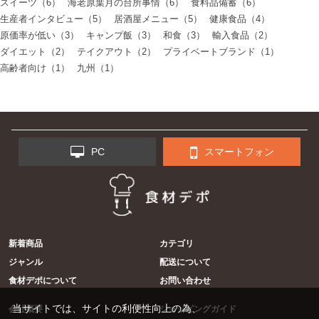
スイーツ（6）
海老原葉月の台所事情（6）
食料品備蓄（6）
生産者インタビュー（5）
居酒屋メニュー（5）
健康食品（4）
原価率が低い（3）
キャンプ飯（3）
和食（3）
輸入食品（2）
ダイエット（2）
テイクアウト（2）
プライベートブランド（1）
高齢者向け（1）
九州（1）
PC
スマートフォン
新着商品
カテゴリ
ジャンル
配送について
食材デポについて
お問い合わせ
当サイトでは、サイトの利便性向上の為、
会社概要
ショッピングガイド