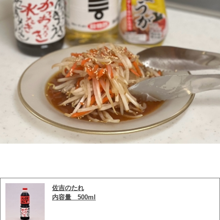
佐吉のたれ
内容量　500ml