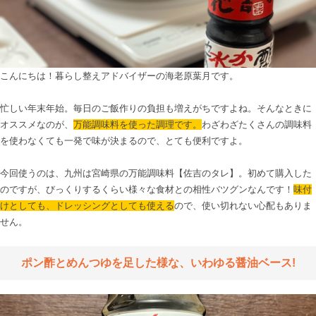
こんにちは！暮らし整えアドバイザーの海老原葉月です。

忙しい年末年始。毎日のご飯作りの負担も増えがちですよね。そんなときに
オススメなのが、
万能調味料を使った調理です。
わざわざたくさんの調味料
を使わなくても一発で味が決まるので、とても便利ですよ。

今回使うのは、九州は宮崎県の万能調味料【佐吉のタレ】。初めて購入した
のですが、びっくりするくらい様々な食材との相性バツグンなんです！
味付
けとしても、ドレッシングとしても使える
ので、使い切れない心配もありま
せん。

ポン酢とめんつゆを足した様な、いわゆる醤油ベース!