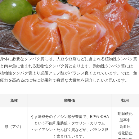
身体に必要なタンパク質には、大豆や豆腐などに含まれる植物性タンパク質
と肉や魚に含まれる動物性タンパク質とあります。動物性タンパク質には、
植物性タンパク質より必須アミノ酸がバランス良くまれています。では、免
疫力を高めるのに特に効果的で身近な大衆魚を紹介したいと思います。

魚種
栄養価
効用
動脈硬化

うま味成分のイノシン酸が豊富で、EPAやDHA
脳卒中

という不飽和脂肪酸・タウリン・カリウム

鯵（アジ）
高血圧

・ナイアシン・たんぱく質などが、バランス良
老化防止

く含まれています。