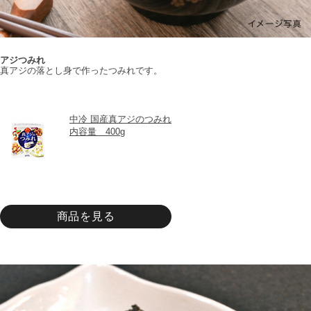
アジつみれ
真アジの落とし身で作ったつみれです。
中冷 国産真アジのつみれ
内容量　400g
商品を見る