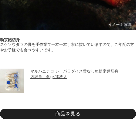
助宗鱈切身
スケソウダラの骨を手作業で一本一本丁寧に抜いていますので、ご年配の方
やお子様でも食べやすいです。
マルハニチロ シーパラダイス骨なし魚助宗鱈切身
内容量　40g×10枚入
商品を見る