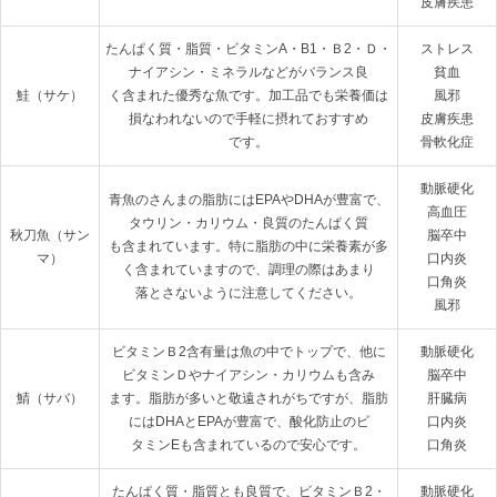
皮膚疾患
たんぱく質・脂質・ビタミンA・B1・Ｂ2・Ｄ・
ストレス

ナイアシン・ミネラルなどがバランス良

貧血

鮭（サケ）
く含まれた優秀な魚です。加工品でも栄養価は
風邪

損なわれないので手軽に摂れておすすめ

皮膚疾患

です。
骨軟化症
動脈硬化

青魚のさんまの脂肪にはEPAやDHAが豊富で、
高血圧

タウリン・カリウム・良質のたんぱく質

秋刀魚（サン
脳卒中

も含まれています。特に脂肪の中に栄養素が多
マ）
口内炎

く含まれていますので、調理の際はあまり

口角炎

落とさないように注意してください。
風邪
ビタミンＢ2含有量は魚の中でトップで、他に
動脈硬化

ビタミンＤやナイアシン・カリウムも含み

脳卒中

鯖（サバ）
ます。脂肪が多いと敬遠されがちですが、脂肪
肝臓病

にはDHAとEPAが豊富で、酸化防止のビ

口内炎

タミンEも含まれているので安心です。
口角炎
たんぱく質・脂質とも良質で、ビタミンＢ2・
動脈硬化
