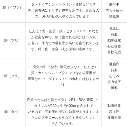
Ｄ・ナイアシン・タウリン・亜鉛なども含

脳卒中

鰯（イワシ）
み、栄養的にもとても優秀な魚です。青魚なの
老人性痴呆

で、DHAやEPAも多く含んでいます。
味覚障
低血圧

たんぱく質・脂質・鉄・ビタミンＢ2・Ｄなど
貧血

が豊富な魚で、魚に含まれる鉄分はヘム鉄

鰤（ブリ）
動脈硬化

と言い、体内での吸収率が高いと言われていま
心筋梗塞

す。特に皮・血合い肉が栄養の宝庫です。
骨軟化症
肝臓病

白身魚の中でも特に脂質が少なく、たんぱく
貧血

質・カルシウム・ビタミンＤなど栄養素が

鱈（タラ）
むくみ

豊富なので、ダイエット中の食材にはおすすめ
視力低下

です。
風邪
良質のたんぱく質とビタミンB1・B2が豊富で、
カリウムが100ｇ中約400ｍｇ含まれて

動脈硬化

鯛（タイ）
いるので、高血圧の抑制に効果があります。ま
高血圧

たコレステロールを少なくするタウリンも

皮膚疾患
含んでいます。