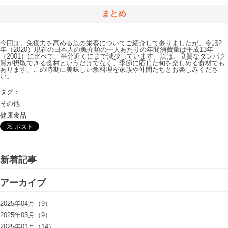
まとめ
今回は、免疫力を高める魚の栄養についてご紹介して参りましたが、令話2
年（2020）現在の日本人の魚介類の一人あたりの年間消費量は平成13年
（2001）に比べて、半分近くにまで減少しています。魚は、良質なタンパク
質が摂取できる食材というだけでなく、季節に応じた旬を楽しめる食材でも
あります。この時期に美味しい魚料理を家族や仲間たちとお楽しみくださ
い。

タグ：
その他
健康食品
新着記事
アーカイブ
2025年04月（9）
2025年03月（9）
2025年01月（14）