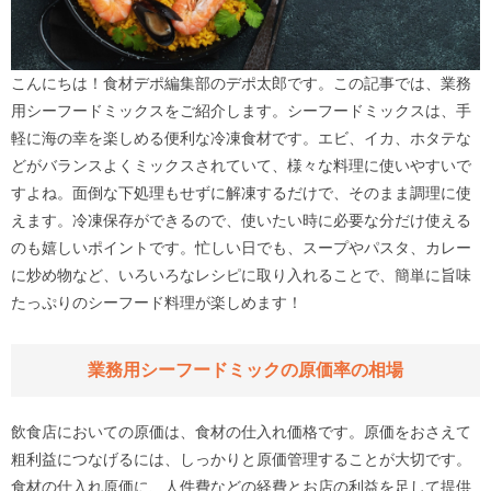
こんにちは！食材デポ編集部のデポ太郎です。この記事では、業務
用シーフードミックスをご紹介します。シーフードミックスは、手
軽に海の幸を楽しめる便利な冷凍食材です。エビ、イカ、ホタテな
どがバランスよくミックスされていて、様々な料理に使いやすいで
すよね。面倒な下処理もせずに解凍するだけで、そのまま調理に使
えます。冷凍保存ができるので、使いたい時に必要な分だけ使える
のも嬉しいポイントです。忙しい日でも、スープやパスタ、カレー
に炒め物など、いろいろなレシピに取り入れることで、簡単に旨味
たっぷりのシーフード料理が楽しめます！
業務用シーフードミックの原価率の相場
飲食店においての原価は、食材の仕入れ価格です。原価をおさえて
粗利益につなげるには、しっかりと原価管理することが大切です。
食材の仕入れ原価に、人件費などの経費とお店の利益を足して提供