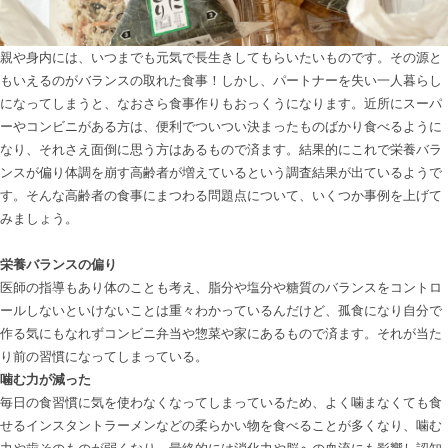
親や身内には、いつまでも元気で長生きしてもらいたいものです。その源と
もいえるのがバランスの取れた食事！しかし、パートナーを失い一人暮らし
になってしまうと、なおさら食事作りもおっくうになります。近所にスーパ
ーやコンビニがある方は、便利でついつい決まったものばかり食べるように
なり、それさえ面倒に思う方はあるもので済ます。結果的にこれで栄養バラ
ンスが偏り体調を崩す高齢者が増えているという調査結果が出ているようで
す。そんな高齢者の食事にまつわる問題点について、いくつか事例を上げて
みましょう。

栄養バランスの偏り
医師の指導もあり体のことも考え、脂分や塩分や糖質のバランスをコントロ
ールしないといけないことは重々わかっているんだけど、孤食になり自分で
作る気にもなれずコンビニ弁当や惣菜や家にあるもので済ます。それが当た
噛む力が減った
毎日の食習慣に気を使わなくなってしまっているため、よく噛まなくても食
せるインスタントラーメンなどの柔らかい物を食べることが多くなり、噛む