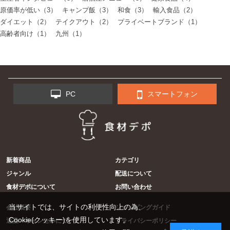
原価率が低い（3）
キャンプ飯（3）
和食（3）
輸入食品（2）
ダイエット（2）
テイクアウト（2）
プライベートブランド（1）
高齢者向け（1）
九州（1）
PC
スマートフォン
新着商品
カテゴリ
ジャンル
配送について
食材デポについて
お問い合わせ
当サイトでは、サイトの利便性向上の為、
会社概要
ショッピングガイド
Cookie(クッキー)を使用しています。
返品・キャンセルについて
プライバシーポリシー