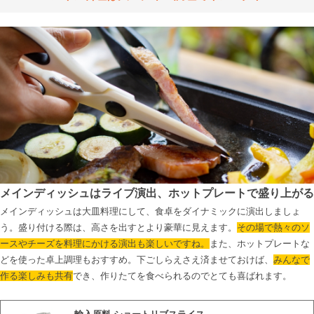
メインディッシュはライブ演出、ホットプレートで盛り上がる
メインディッシュは大皿料理にして、食卓をダイナミックに演出しましょ
う。盛り付ける際は、高さを出すとより豪華に見えます。
その場で熱々のソ
ースやチーズを料理にかける演出も楽しいですね。
また、ホットプレートな
どを使った卓上調理もおすすめ。下ごしらえさえ済ませておけば、
みんなで
作る楽しみも共有
でき、作りたてを食べられるのでとても喜ばれます。
