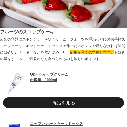
フルーツのスコップケーキ
広めの容器にスポンジケーキやクリーム、フルーツを重ねるだけのお手軽ス
コップケーキ。ホットケーキミックスで作ったスポンジや足りなければ隙間
には砕いたクッキーなどを敷き詰めたり、
応用が利くので便利です。
お好み
の量をすくって、気兼ねなく食べられるのも嬉しいポイント。

O&F ホイップクリーム
内容量　1000ml
商品を見る
ニップン ホットケーキミックス