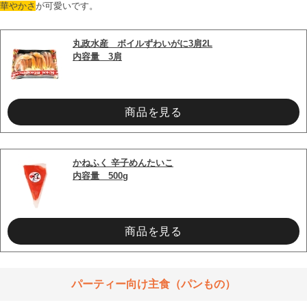
華やかさ
が可愛いです。

丸政水産　ボイルずわいがに3肩2L
内容量　3肩
商品を見る
かねふく 辛子めんたいこ
内容量　500g
商品を見る
パーティー向け主食（パンもの）