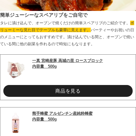
簡単ジューシーなスペアリブをご自宅で
タレに漬け込んで、オーブンで焼くだけの簡単スペアリブのご紹介です。
ボ
リューミーな見た目でテーブルも豪華に見えます。
パーティーやお祝いの日
のメニューにとってもおすすめです。漬け込んでいる間と、オーブンで焼い
ている間に他の副菜を作れるので時短にもなります。

一真 宮崎産豚 高城の里 ロースブロック
内容量　500g
商品を見る
熊手蜂蜜 アルゼンチン産純粋蜂蜜
内容量　500g