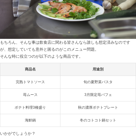
もちろん、そんな事は飲食店に関わる皆さんなら誰しも想定済みなのです
が、想定していても意外と困るのがこのメニュー問題。

商品名
用途別
完熟トマトソース
旬の夏野菜パスタ
苺ムース
3月限定苺パフェ
ポテト料理3種盛り
秋の濃厚ポテトプレート
海鮮鍋
冬のコトコト鍋セット
いかがでしょうか？
