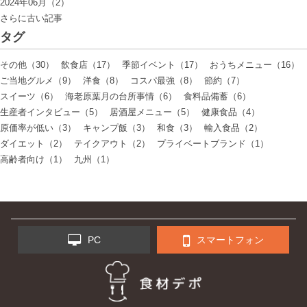
2024年06月（2）
さらに古い記事
タグ
その他（30）
飲食店（17）
季節イベント（17）
おうちメニュー（16）
ご当地グルメ（9）
洋食（8）
コスパ最強（8）
節約（7）
スイーツ（6）
海老原葉月の台所事情（6）
食料品備蓄（6）
生産者インタビュー（5）
居酒屋メニュー（5）
健康食品（4）
原価率が低い（3）
キャンプ飯（3）
和食（3）
輸入食品（2）
ダイエット（2）
テイクアウト（2）
プライベートブランド（1）
高齢者向け（1）
九州（1）
PC
スマートフォン