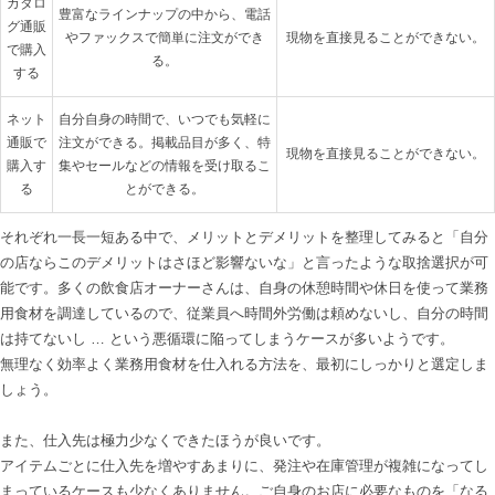
カタロ
豊富なラインナップの中から、電話
グ通販
やファックスで簡単に注文ができ
現物を直接見ることができない。
で購入
る。
する
ネット
自分自身の時間で、いつでも気軽に
通販で
注文ができる。掲載品目が多く、特
現物を直接見ることができない。
購入す
集やセールなどの情報を受け取るこ
る
とができる。
それぞれ一長一短ある中で、メリットとデメリットを整理してみると「自分
の店ならこのデメリットはさほど影響ないな」と言ったような取捨選択が可
能です。多くの飲食店オーナーさんは、自身の休憩時間や休日を使って業務
用食材を調達しているので、従業員へ時間外労働は頼めないし、自分の時間
は持てないし … という悪循環に陥ってしまうケースが多いようです。

無理なく効率よく業務用食材を仕入れる方法を、最初にしっかりと選定しま
しょう。

また、仕入先は極力少なくできたほうが良いです。

アイテムごとに仕入先を増やすあまりに、発注や在庫管理が複雑になってし
まっているケースも少なくありません。ご自身のお店に必要なものを「なる