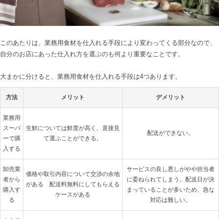
このあたりは、業務用食材を仕入れる手段により変わってくる部分なので、
自分のお店にあった仕入れ方を選ぶのも何より重要なことです。

方法
メリット
デメリット
業務用
スーパ
生鮮については鮮度が高く、直接見
配送ができない。
ーで購
て選ぶことができる。
入する
卸売業
サービスの良し悪しがやや担当者
価格や取引内容について交渉の余地
者から
に委ねられてしまう。配送日が決
がある　配送料無料にしてもらえる
購入す
まっていることが多いため、急な
ケースがある
る
対応は難しい。