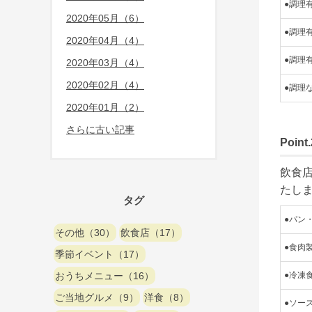
●調理
2020年05月（6）
●調理
2020年04月（4）
●調理
2020年03月（4）
2020年02月（4）
●調理
2020年01月（2）
さらに古い記事
Poi
飲食
タグ
●パン
その他（30）
飲食店（17）
●食肉
季節イベント（17）
おうちメニュー（16）
●冷凍
ご当地グルメ（9）
洋食（8）
●ソー