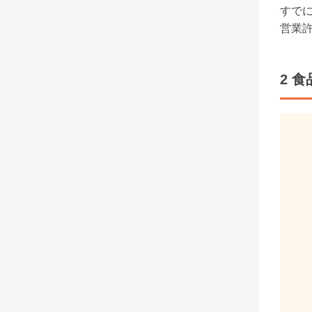
すで
営業許
2 