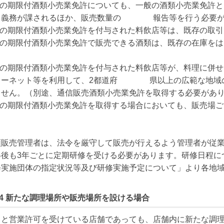
今般の期限付酒類小売業免許についても、一般の酒類小売業免許
る義務が課されるほか、販売数量の　　　　報告等を行う必要が
般の期限付酒類小売業免許を付与された料飲店等は、既存の取引
今般の期限付酒類小売業免許で販売できる酒類は、既存の在庫を
今般の期限付酒類小売業免許を付与された料飲店等が、料理に併
ターネット等を利用して、2都道府　　　　県以上の広範な地域
ません。（別途、通信販売酒類小売業免許を取得する必要があり
今般の期限付酒類小売業免許を取得する場合においても、販売場
類販売管理者は、法令を厳守して販売が行えるよう管理者が従
得後も3年ごとに定期研修を受ける必要があります。研修日程に
修実施団体の指定状況等及び研修実施予定について」より各地域
nt.4 新たな調理場所や販売場所を設ける場合
もと営業許可を受けている店舗であっても、店舗内に新たな調