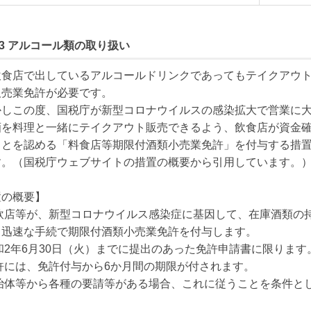
nt.3 アルコール類の取り扱い
飲食店で出しているアルコールドリンクであってもテイクアウト
売業免許が必要です。

かしこの度、国税庁が新型コロナウイルスの感染拡大で営業に
酒を料理と一緒にテイクアウト販売できるよう、飲食店が資金
ことを認める「料食店等期限付酒類小売業免許」を付与する措
す。（国税庁ウェブサイトの措置の概要から引用しています。）
の概要】

料飲店等が、新型コロナウイルス感染症に基因して、在庫酒類の
、迅速な手続で期限付酒類小売業免許を付与します。

和2年6月30日（火）までに提出のあった免許申請書に限ります。
許には、免許付与から6か月間の期限が付されます。

治体等から各種の要請等がある場合、これに従うことを条件とし

