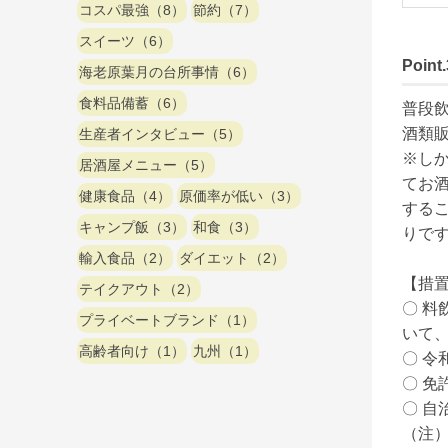
コスパ最強（8）
節約（7）
スイーツ（6）
Poi
海老原葉月の台所事情（6）
食料品備蓄（6）
普段
酒類販
生産者インタビュー（5）
※し
居酒屋メニュー（5）
てお
健康食品（4）
原価率が低い（3）
する
キャンプ飯（3）
和食（3）
りで
輸入食品（2）
ダイエット（2）
【措置
テイクアウト（2）
〇 
プライベートブランド（1）
いて
高齢者向け（1）
九州（1）
〇 令
〇 免
〇 自
（注）