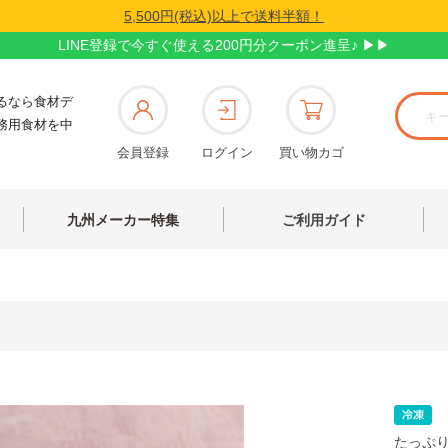
5,500円(税込)以上で送料半額！
LINE登録で今すぐ使える200円分クーポン進呈♪ ▶▶
るなら食材デ
務用食材を中
会員登録
ログイン
買い物カゴ
九州メーカー特集
ご利用ガイド
たっぷり