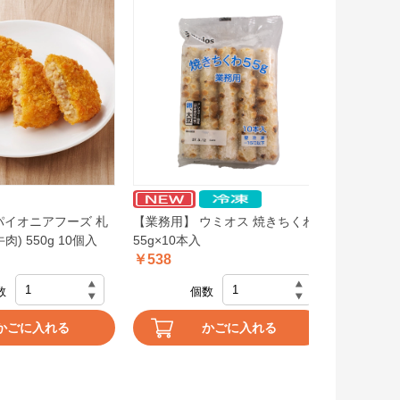
パイオニアフーズ 札
【業務用】 ウミオス 焼きちくわ
【業務用】
) 550g 10個入
55g×10本入
用餃子 850
￥538
￥1,058
数
個数
かごに入れる
かごに入れる