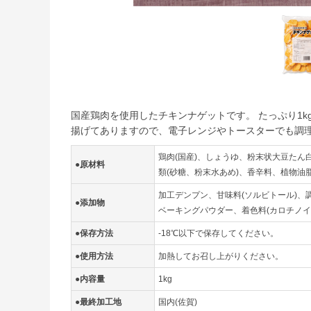
国産鶏肉を使用したチキンナゲットです。 たっぷり1k
揚げてありますので、電子レンジやトースターでも調
鶏肉(国産)、しょうゆ、粉末状大豆たん
●原材料
類(砂糖、粉末水あめ)、香辛料、植物油脂
加工デンプン、甘味料(ソルビトール)、調
●添加物
ベーキングパウダー、着色料(カロチノイ
●保存方法
-18℃以下で保存してください。
●使用方法
加熱してお召し上がりください。
●内容量
1kg
●最終加工地
国内(佐賀)