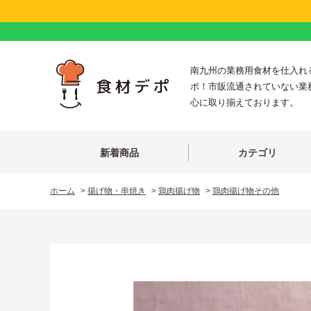
南九州の業務用食材を仕入れ
ポ！市販流通されていない業
心に取り揃えております。
新着商品
カテゴリ
ホーム
>
揚げ物・串焼き
>
鶏肉揚げ物
>
鶏肉揚げ物その他