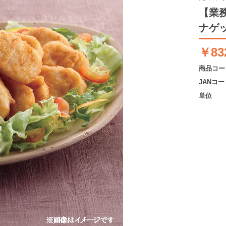
【業
ナゲッ
￥83
商品コー
JANコー
単位