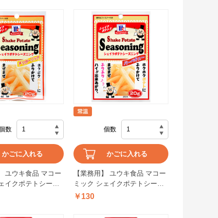
個数
個数
かごに入れる
かごに入れる
 ユウキ食品 マコー
【業務用】 ユウキ食品 マコー
シェイクポテトシーズ
ミック シェイクポテトシーズ
ガーリック 20g
ニングバーベキュー 20g
￥130