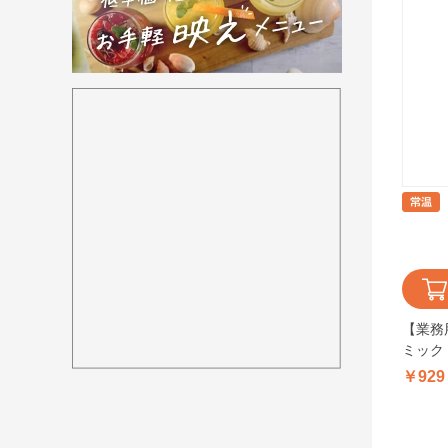
【業務
ミック
ニング
￥929