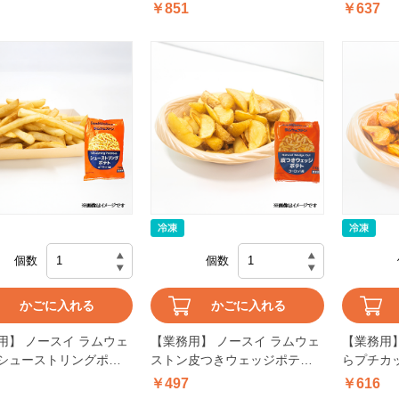
リンクルカ
￥851
￥637
個数
個数
かごに入れる
かごに入れる
用】 ノースイ ラムウェ
【業務用】 ノースイ ラムウェ
【業務用】
シューストリングポテ
ストン皮つきウェッジポテト
らプチカッ
ロッパ産 1kg
ヨーロッパ産 1kg
￥497
￥616