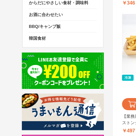
￥346
からだにやさしい食材・調味料
お酒に合わせたい
BBQ/キャンプ飯
韓国食材
【業務
ストン
ト ヨー
￥497