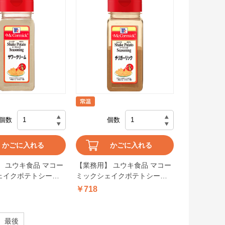
個数
個数
かごに入れる
かごに入れる
 ユウキ食品 マコー
【業務用】 ユウキ食品 マコー
ェイクポテトシーズ
ミックシェイクポテトシーズ
ークリーム 300g
ニングチリガーリック 330g
￥718
最後