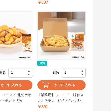
ット 1kg
ューストリング 1kg
￥637
個数
個数
かごに入れる
かごに入れる
 ノースイ 北の土か
【業務用】 ノースイ 味付ス
トポテト 1kg
テルスポテト(３/８インチレギ
ュラーカット) 1kg
￥891