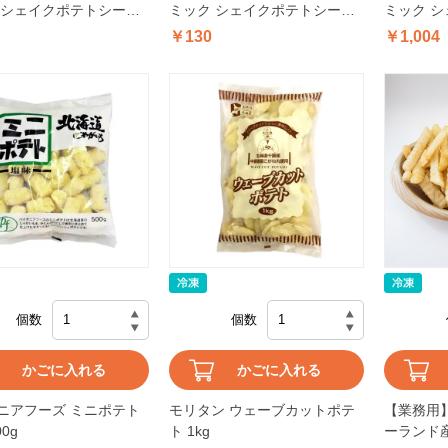
 シェイクポテトシーズ
ミック シェイクポテトシーズ
ミック 
ンソメ 20g
ニングバター醤油 20g
ニングコン
￥130
￥1,004
個数
個数
かごに入れる
かごに入れる
ニアフーズ ミニポテト
モリタン ウェーブカットポテ
【業務用】
0g
ト 1kg
ーランド