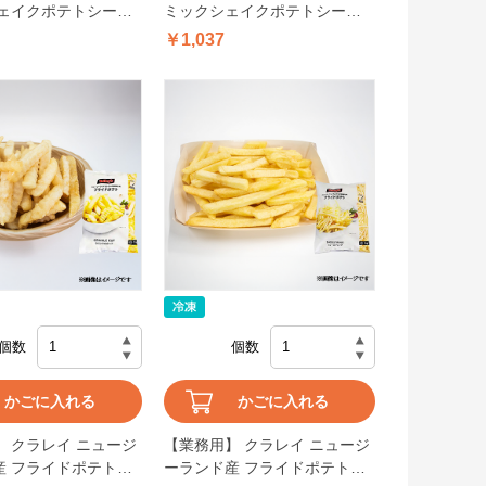
シェイクポテトシーズ
ミックシェイクポテトシーズ
ソメ 350g
ニングバター醤油 350g
￥1,037
個数
個数
かごに入れる
かごに入れる
 クラレイ ニュージ
【業務用】 クラレイ ニュージ
産 フライドポテトク
ーランド産 フライドポテトシ