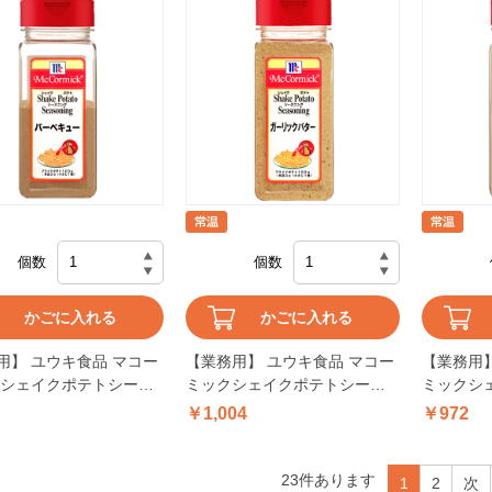
個数
個数
かごに入れる
かごに入れる
用】 ユウキ食品 マコー
【業務用】 ユウキ食品 マコー
【業務用】
 シェイクポテトシーズ
ミックシェイクポテトシーズ
ミックシ
バーベキュー 260g
ニングガーリックバター 290g
ニングサワ
￥1,004
￥972
23
件あります
1
2
次