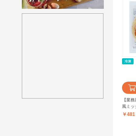
【業務
風ミック
￥481