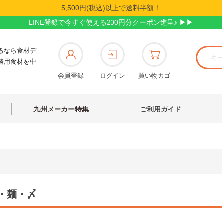
5,500円(税込)以上で送料半額！
LINE登録で今すぐ使える200円分クーポン進呈♪ ▶▶
るなら食材デ
務用食材を中
会員登録
ログイン
買い物カゴ
九州メーカー特集
ご利用ガイド
・麺・〆