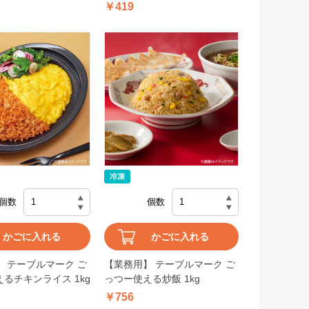
200g×5個入
￥419
個数
個数
かごに入れる
かごに入れる
 テーブルマーク ご
【業務用】 テーブルマーク ご
るチキンライス 1kg
っつー使える炒飯 1kg
￥756