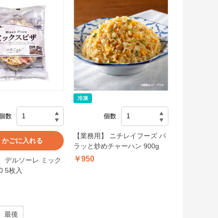
個数
個数
【業務用】 ニチレイフーズ パ
かごに入れる
ラッと炒めチャーハン 900g
￥950
 デルソーレ ミック
0 5枚入
最後