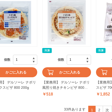
個数
個数
かごに入れる
かごに入れる
用】 デルソーレ ナポリ
【業務用】 デルソーレ ナポリ
【業務用】
スピザ 800 200g
風照り焼きチキンピザ 800
スピザ 70
194g
￥518
￥1,852
33
件あります
1
2
次