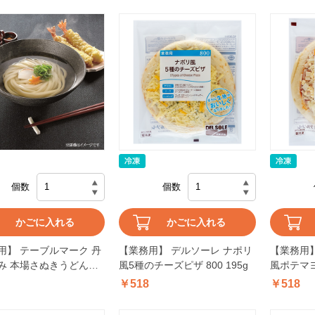
個数
個数
かごに入れる
かごに入れる
用】 テーブルマーク 丹
【業務用】 デルソーレ ナポリ
【業務用】
み 本場さぬきうどん
風5種のチーズピザ 800 195g
風ポテマヨ
g×5）
220g
￥518
￥518