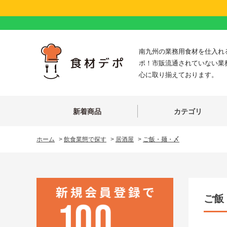
南九州の業務用食材を仕入れ
ポ！市販流通されていない業
心に取り揃えております。
新着商品
カテゴリ
ホーム
>
飲食業態で探す
>
居酒屋
>
ご飯・麺・〆
ご飯