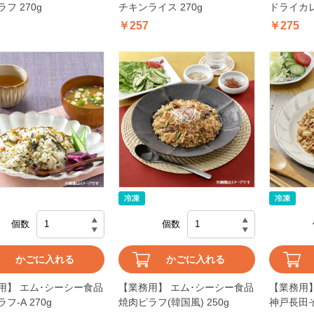
フ 270g
チキンライス 270g
ドライカレー
￥257
￥275
個数
個数
かごに入れる
かごに入れる
用】 エム･シーシー食品
【業務用】 エム･シーシー食品
【業務用
フ-A 270g
焼肉ピラフ(韓国風) 250g
神戸長田そ