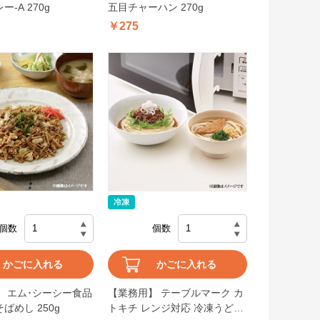
-A 270g
五目チャーハン 270g
￥275
個数
個数
かごに入れる
かごに入れる
】 エム･シーシー食品
【業務用】 テーブルマーク カ
ばめし 250g
トキチ レンジ対応 冷凍うどん