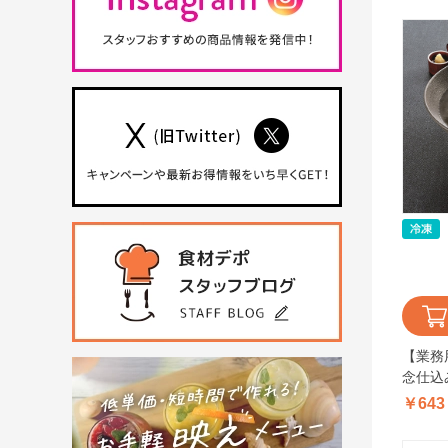
【業務
念仕込
（250
￥643