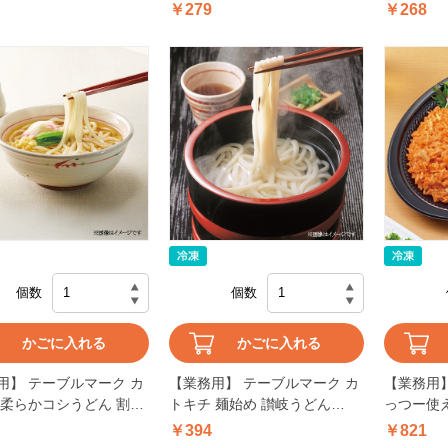
￥279
￥268
個数
個数
かごに入れる
かごに入れる
用】 テーブルマーク カ
【業務用】 テーブルマーク カ
【業務用】
 柔らかコシうどん 割子
トキチ 麺始め 讃岐うどん
っつー使え
×10個入
250g×5個入
￥394
￥821