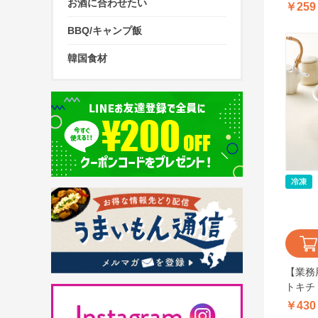
お酒に合わせたい
￥259
BBQ/キャンプ飯
韓国食材
【業務
トキチ
125g
￥430