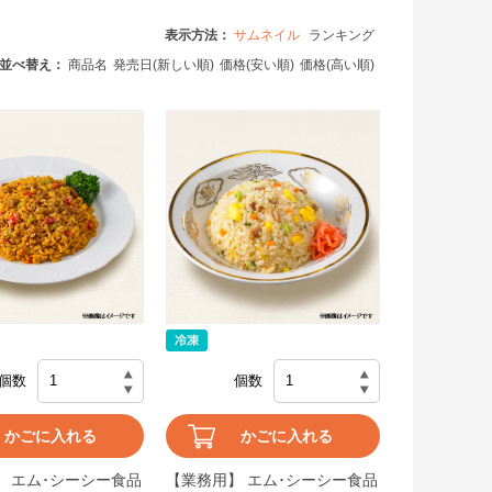
表示方法：
サムネイル
ランキング
並べ替え：
商品名
発売日(新しい順)
価格(安い順)
価格(高い順)
個数
個数
かごに入れる
かごに入れる
】 エム･シーシー食品
【業務用】 エム･シーシー食品