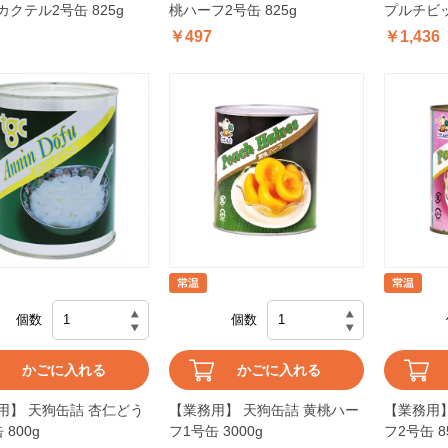
クテル2号缶 825g
桃ハーフ2号缶 825g
プルチビッ
￥497
￥1,436
個数
個数
かごに入れる
かごに入れる
用】 天狗缶詰 杏仁どう
【業務用】 天狗缶詰 黄桃ハー
【業務用】
 800g
フ1号缶 3000g
フ2号缶 8