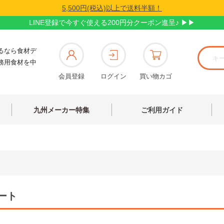
5,500円(税込)以上で送料半額！
LINE登録で今すぐ使える200円分クーポン進呈♪ ▶▶
るなら食材デ
務用食材を中
会員登録
ログイン
買い物カゴ
九州メーカー特集
ご利用ガイド
ート