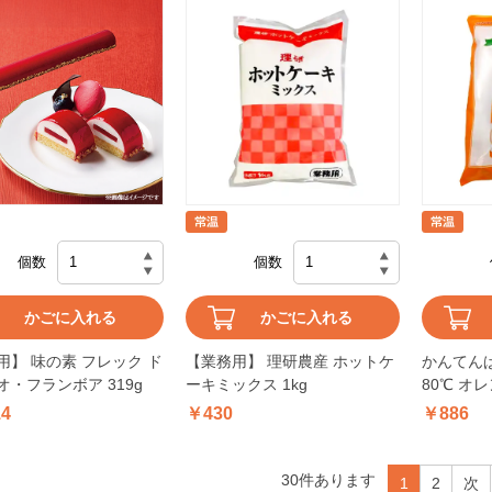
個数
個数
かごに入れる
かごに入れる
用】 味の素 フレック ド
【業務用】 理研農産 ホットケ
かんてん
オ・フランボア 319g
ーキミックス 1kg
80℃ オレ
14
￥430
￥886
30
件あります
1
2
次