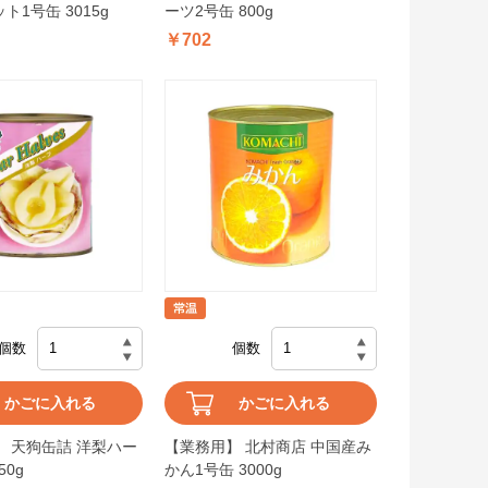
ト1号缶 3015g
ーツ2号缶 800g
￥702
個数
個数
かごに入れる
かごに入れる
 天狗缶詰 洋梨ハー
【業務用】 北村商店 中国産み
50g
かん1号缶 3000g