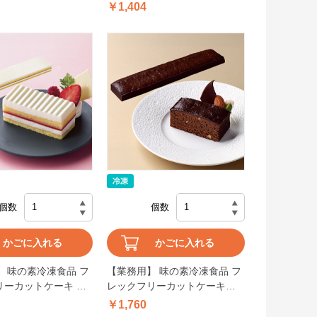
￥1,404
個数
個数
かごに入れる
かごに入れる
 味の素冷凍食品 フ
【業務用】 味の素冷凍食品 フ
リーカットケーキ い
レックフリーカットケーキブ
ト 375g
ラウニー(ベルギー産チョコレ
￥1,760
ート使用) 370g