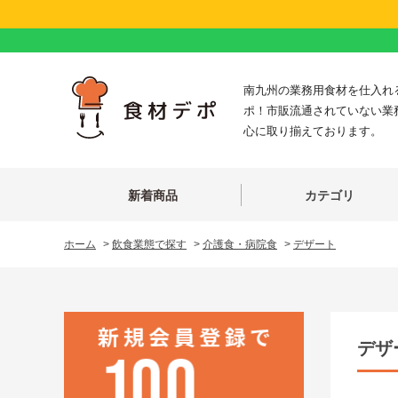
南九州の業務用食材を仕入れ
ポ！市販流通されていない業
心に取り揃えております。
新着商品
カテゴリ
ホーム
>
飲食業態で探す
>
介護食・病院食
>
デザート
デザ