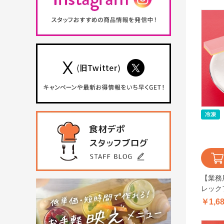
【業務
レック
アース
￥1,6
ちおとめ