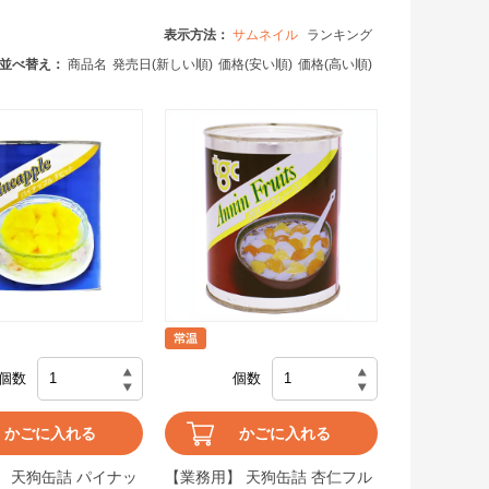
表示方法：
サムネイル
ランキング
並べ替え：
商品名
発売日(新しい順)
価格(安い順)
価格(高い順)
個数
個数
かごに入れる
かごに入れる
 天狗缶詰 パイナッ
【業務用】 天狗缶詰 杏仁フル