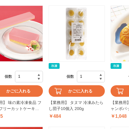
個数
個数
かごに入れる
かごに入れる
用】 味の素冷凍食品 フ
【業務用】 タヌマ 冷凍みたら
【業務用】
フリーカットケーキレ
し団子10個入 200g
ャンボパッ
トロベリー(栃木県産と
り 800g
85
￥484
￥1,048
苺果汁使用) 430g