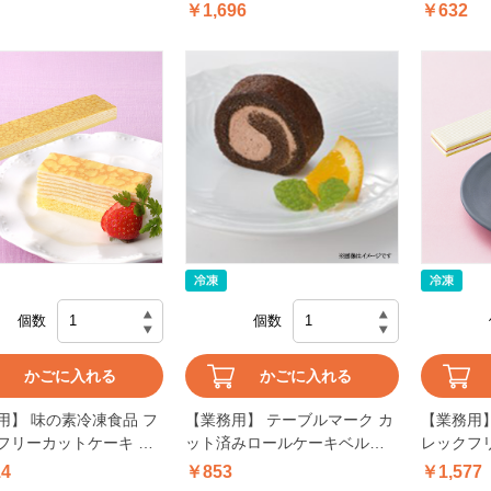
￥1,696
￥632
個数
個数
かごに入れる
かごに入れる
用】 味の素冷凍食品 フ
【業務用】 テーブルマーク カ
【業務用】
フリーカットケーキ ミ
ット済みロールケーキベルギ
レックフ
プ 480g
ーチョコレート 190g
ちごショー
14
￥853
￥1,577