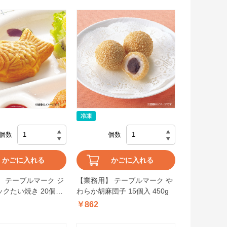
個数
個数
かごに入れる
かごに入れる
 テーブルマーク ジ
【業務用】 テーブルマーク や
クたい焼き 20個入
わらか胡麻団子 15個入 450g
￥862