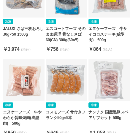
JALUX さば三枚おろし
エスコートフーズ その
エヌケーフーズ 牛サ
30g×50 1500g
まま調理 骨なしさば
イコロステーキ(成型
60(CN) 300g(60×5)
肉) 500g
￥3,974
￥756
￥864
エヌケーフーズ 牛や
コスモフーズ 骨付きフ
ナンチク 国産黒豚スペ
わらか旨味焼肉(成型
ランク50g×5本
アリブカット 500g
肉) 500g
￥950
￥646
￥1,058