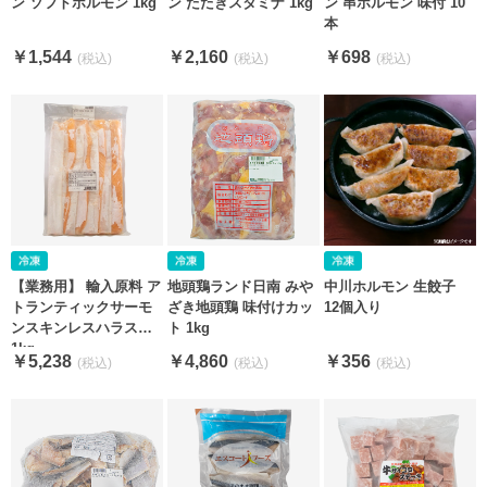
ン ソフトホルモン 1kg
ン たたきスタミナ 1kg
ン 串ホルモン 味付 10
本
￥1,544
￥2,160
￥698
【業務用】 輸入原料 ア
地頭鶏ランド日南 みや
中川ホルモン 生餃子
トランティックサーモ
ざき地頭鶏 味付けカッ
12個入り
ンスキンレスハラス
ト 1kg
1kg
￥5,238
￥4,860
￥356