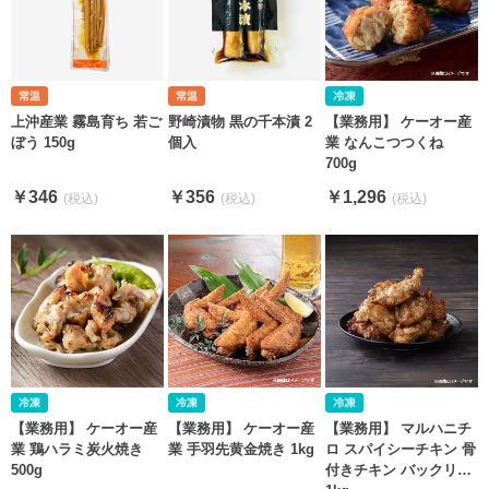
上沖産業 霧島育ち 若ご
野崎漬物 黒の千本漬 2
【業務用】 ケーオー産
ぼう 150g
個入
業 なんこつつくね
700g
￥346
￥356
￥1,296
【業務用】 ケーオー産
【業務用】 ケーオー産
【業務用】 マルハニチ
業 鶏ハラミ炭火焼き
業 手羽先黄金焼き 1kg
ロ スパイシーチキン 骨
500g
付きチキン バックリブ