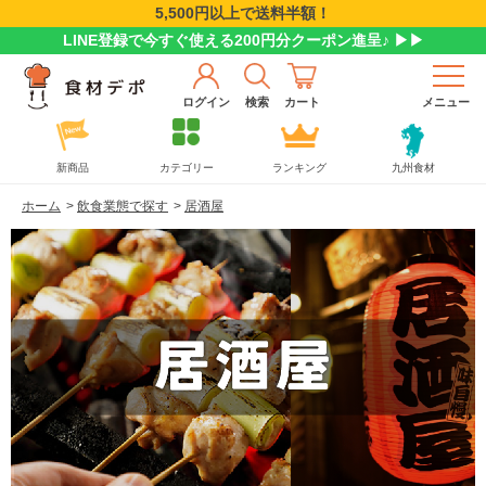
5,500円以上で送料半額！
LINE登録で今すぐ使える200円分クーポン進呈♪ ▶▶
ログイン
検索
カート
メニュー
新商品
カテゴリー
ランキング
九州食材
ホーム
>
飲食業態で探す
>
居酒屋