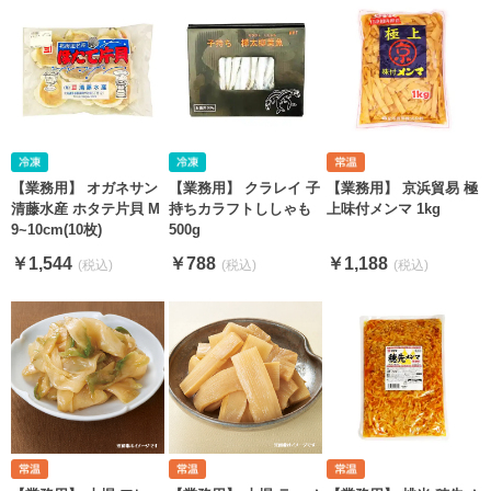
【業務用】 オガネサン
【業務用】 クラレイ 子
【業務用】 京浜貿易 極
清藤水産 ホタテ片貝 M
持ちカラフトししゃも
上味付メンマ 1kg
9~10cm(10枚)
500g
￥1,544
￥788
￥1,188