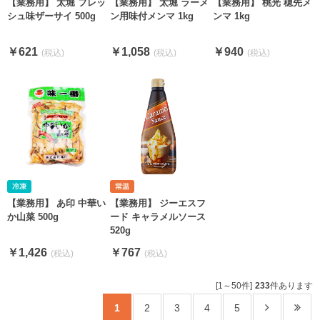
【業務用】 太堀 フレッ
【業務用】 太堀 ラーメ
【業務用】 桃光 穂先メ
シュ味ザーサイ 500g
ン用味付メンマ 1kg
ンマ 1kg
￥621
￥1,058
￥940
【業務用】 あ印 中華い
【業務用】 ジーエスフ
か山菜 500g
ード キャラメルソース
520g
￥1,426
￥767
[1～50件]
233
件あります
1
2
3
4
5