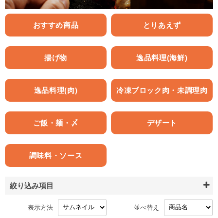
おすすめ商品
とりあえず
揚げ物
逸品料理(海鮮)
逸品料理(肉)
冷凍ブロック肉・未調理肉
ご飯・麺・〆
デザート
調味料・ソース
絞り込み項目
表示方法
並べ替え