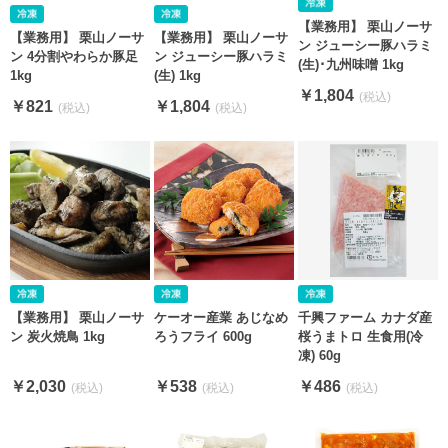
【業務用】 栗山ノーサ
【業務用】 栗山ノーサ
【業務用】 栗山ノーサ
ン ジューシー豚ハラミ
ン 4分割やわらか豚足
ン ジューシー豚ハラミ
(生)･九州味噌 1kg
1kg
(生) 1kg
￥1,804
￥821
￥1,804
【業務用】 栗山ノーサ
ケーオー産業 あじなめ
千興ファーム カナダ産
ン 炭火焼鳥 1kg
ろうフライ 600g
桜うまトロ 生食用(冷
凍) 60g
￥2,030
￥538
￥486