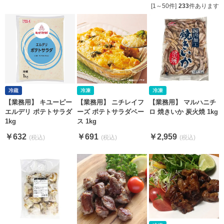
[1～50件]
233
件あります
【業務用】 キユーピー
【業務用】 ニチレイフ
【業務用】 マルハニチ
エルデリ ポテトサラダ
ーズ ポテトサラダベー
ロ 焼きいか 炭火焼 1kg
1kg
ス 1kg
￥632
￥691
￥2,959