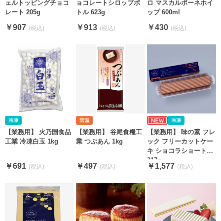
ェルトッピングチョコ
ョコレートシロップボ
ロ マスカルポーネホイ
レート 205g
トル 623g
ップ 600ml
￥907
￥913
￥430
【業務用】 火乃国食品
【業務用】 谷尾食糧工
【業務用】 味の素 フレ
工業 冷凍白玉 1kg
業 つぶあん 1kg
ック フリーカットケー
キ ショコラショート
317g
￥691
￥497
￥1,577