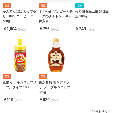
かんてんぱぱ カップゼ
すえやま マンゴーとチ
火乃国食品工業 冷凍白
リー80℃ コーヒー味
ーズのタルトケーキ 6
玉 280g
500g
個入り
￥1,004
￥756
￥248
正栄 ケーキシロップメ
富永貿易 モンファボ
ープルタイプ 180g
リ･メープルシロップ
330g
￥119
￥929
38
件あります