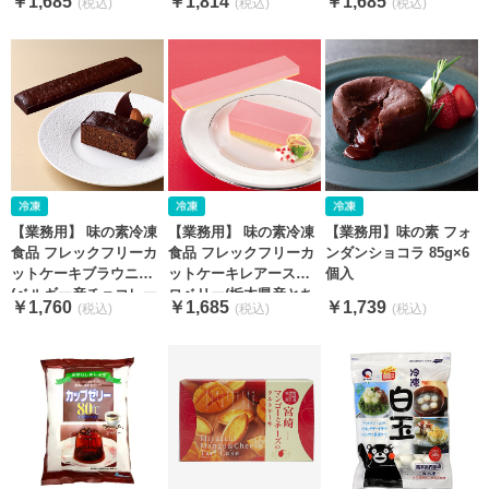
￥1,685
￥1,814
￥1,685
ーズ使用) 415g
【業務用】 味の素冷凍
【業務用】 味の素冷凍
【業務用】味の素 フォ
食品 フレックフリーカ
食品 フレックフリーカ
ンダンショコラ 85g×6
ットケーキブラウニー
ットケーキレアースト
個入
(ベルギー産チョコレー
ロベリー(栃木県産とち
￥1,760
￥1,685
￥1,739
ト使用) 370g
おとめ苺果汁使用)
430g