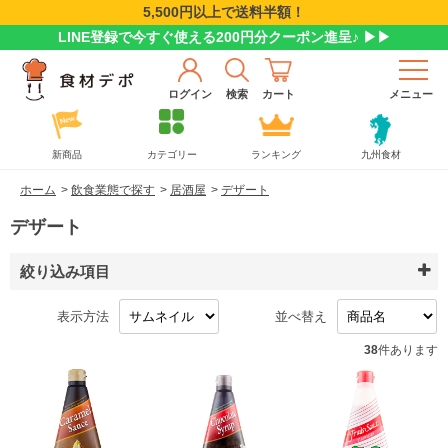
5,500円以上で送料半額！
LINE登録で今すぐ使える200円分クーポン進呈♪ ▶▶
ログイン
検索
カート
メニュー
新商品
カテゴリー
ランキング
九州食材
ホーム
>
飲食業態で探す
>
居酒屋
>
デザート
デザート
絞り込み項目
表示方法
並べ替え
38
件あります