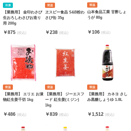
山本食品工業 甘酢しょ
【業務用】 金印わさび
ヱスビー食品 S&B粉わ
うが 80g
生おろしわさびお造り
さび缶 35g
用 200g
￥106
￥875
￥238
【業務用】 エリエ お漬
【業務用】 ジーエスフ
【業務用】 カネヨ さし
物紅生姜千切 1kg
ード 紅生姜(ミジン)
み黒糖しょうゆ 1.8L
1kg
￥486
￥839
￥1,512