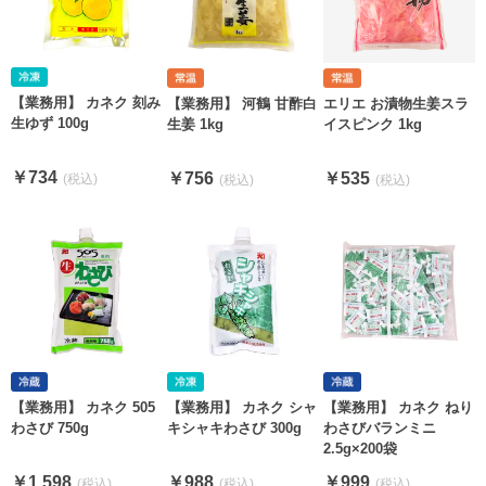
【業務用】 カネク 刻み
【業務用】 河鶴 甘酢白
エリエ お漬物生姜スラ
生ゆず 100g
生姜 1kg
イスピンク 1kg
￥734
￥756
￥535
【業務用】 カネク 505
【業務用】 カネク シャ
【業務用】 カネク ねり
わさび 750g
キシャキわさび 300g
わさびバランミニ
2.5g×200袋
￥1,598
￥988
￥999