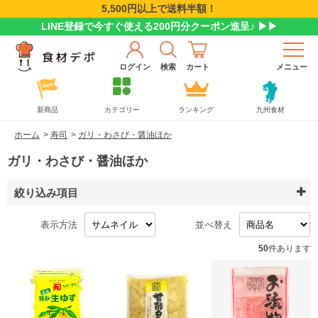
5,500円以上で送料半額！
LINE登録で今すぐ使える200円分クーポン進呈♪ ▶▶
ログイン
検索
カート
メニュー
新商品
カテゴリー
ランキング
九州食材
ホーム
>
寿司
>
ガリ・わさび・醤油ほか
ガリ・わさび・醤油ほか
絞り込み項目
表示方法
並べ替え
50
件あります