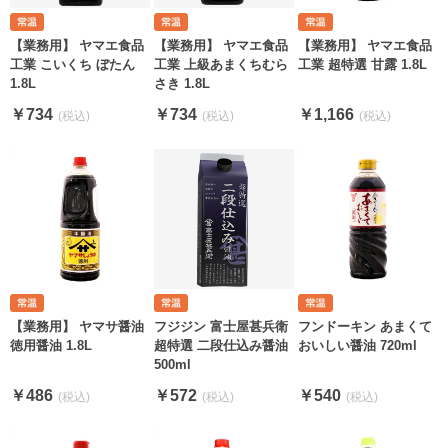
【業務用】 ヤマエ食品
【業務用】 ヤマエ食品
【業務用】 ヤマエ食品
工業 こいくち ぼたん
工業 上級あまくちむら
工業 超特選 甘露 1.8L
1.8L
さき 1.8L
￥734
￥734
￥1,166
【業務用】 ヤマサ醤油
フジジン 富士屋甚兵衛
フンドーキン あまくて
徳用醤油 1.8L
超特選 二段仕込み醤油
おいしい醤油 720ml
500ml
￥486
￥572
￥540