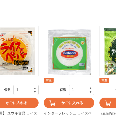
個数
個数
かごに入れる
かごに入れる
用】 ユウキ食品 ライス
インターフレッシュ ライスペ
（直径約22