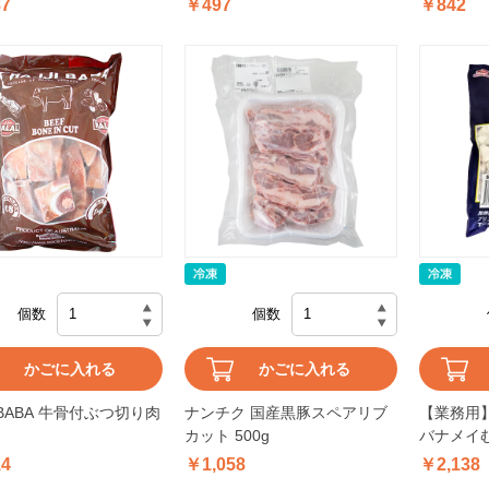
87
￥497
￥842
個数
個数
かごに入れる
かごに入れる
I BABA 牛骨付ぶつ切り肉
ナンチク 国産黒豚スペアリブ
【業務用】
カット 500g
バナメイむき
1kg
14
￥1,058
￥2,138