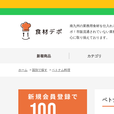
南九州の業務用食材を仕入れ
ポ！市販流通されていない業
心に取り揃えております。
新着商品
カテゴリ
ホーム
>
国別で探す
>
ベトナム料理
ベト