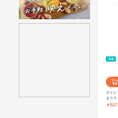
ガドレ
まスティ
￥527