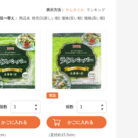
表示方法：
サムネイル
ランキング
並べ替え：
商品名
発売日(新しい順)
価格(安い順)
価格(高い順)
個数
個数
かごに入れる
かごに入れる
cm）
（直径約15.5cm）