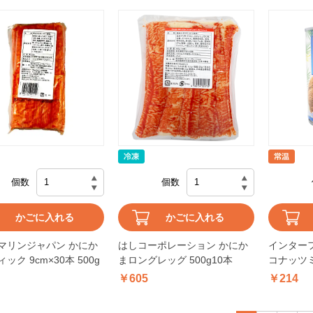
個数
個数
かごに入れる
かごに入れる
マリンジャパン かにか
はしコーポレーション かにか
インター
ック 9cm×30本 500g
まロングレッグ 500g10本
コナッツミ
￥605
￥214