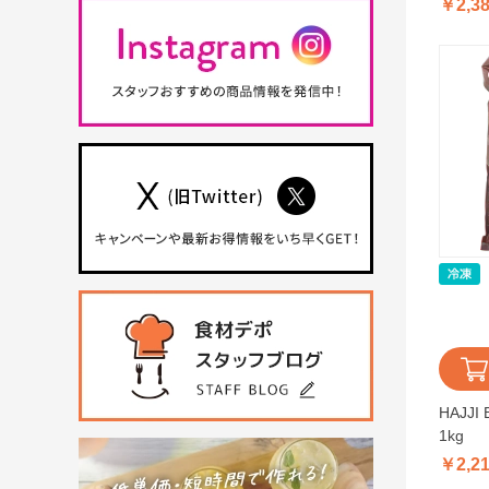
￥2,3
HAJJ
1kg
￥2,2