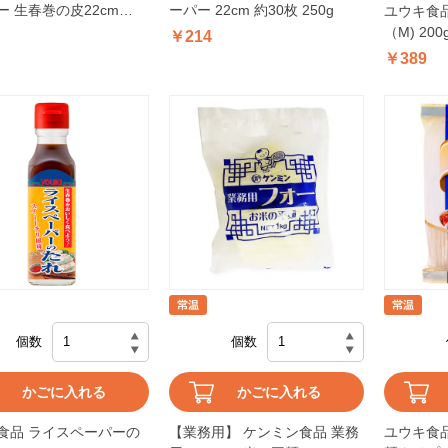
ー 生春巻の皮22cm
ーパー 22cm 約30枚 250g
ユウキ食
約40枚)
（M) 200
￥214
￥389
個数
個数
かごに入れる
かごに入れる
食品 ライスペーパーの
【業務用】 ケンミン食品 業務
ユウキ食品