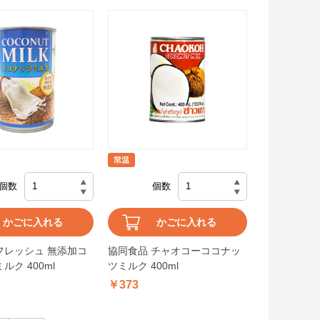
個数
個数
かごに入れる
かごに入れる
フレッシュ 無添加コ
協同食品 チャオコーココナッ
ルク 400ml
ツミルク 400ml
￥373