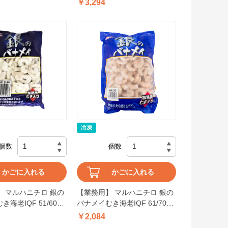
￥3,294
個数
個数
かごに入れる
かごに入れる
 マルハニチロ 銀の
【業務用】 マルハニチロ 銀の
海老IQF 51/60
バナメイむき海老IQF 61/70
1kg
￥2,084