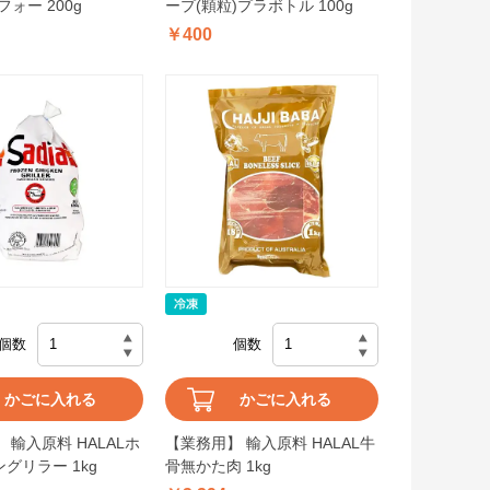
フォー 200g
ープ(顆粒)プラボトル 100g
￥400
個数
個数
かごに入れる
かごに入れる
 輸入原料 HALALホ
【業務用】 輸入原料 HALAL牛
グリラー 1kg
骨無かた肉 1kg