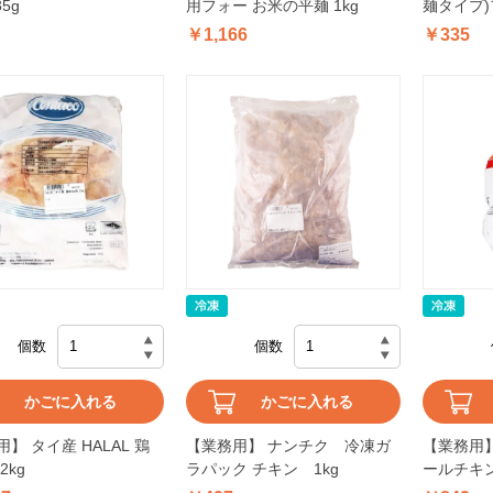
5g
用フォー お米の平麺 1kg
麺タイプ)
￥1,166
￥335
個数
個数
かごに入れる
かごに入れる
】 タイ産 HALAL 鶏
【業務用】 ナンチク 冷凍ガ
【業務用】
2kg
ラパック チキン 1kg
ールチキン