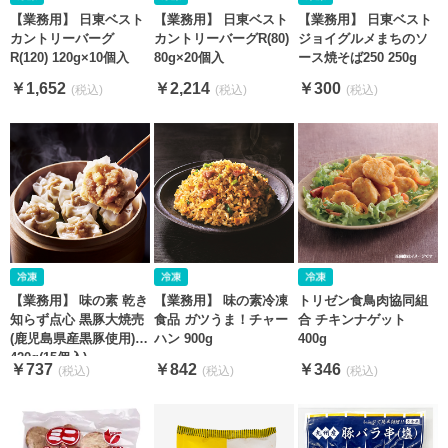
【業務用】 日東ベスト
【業務用】 日東ベスト
【業務用】 日東ベスト
カントリーバーグR(80)
カントリーバーグ
ジョイグルメまちのソ
80g×20個入
R(120) 120g×10個入
ース焼そば250 250g
￥2,214
￥1,652
￥300
【業務用】 味の素 乾き
【業務用】 味の素冷凍
トリゼン食鳥肉協同組
知らず点心 黒豚大焼売
食品 ガツうま！チャー
合 チキンナゲット
(鹿児島県産黒豚使用)
ハン 900g
400g
420g(15個入)
￥737
￥842
￥346