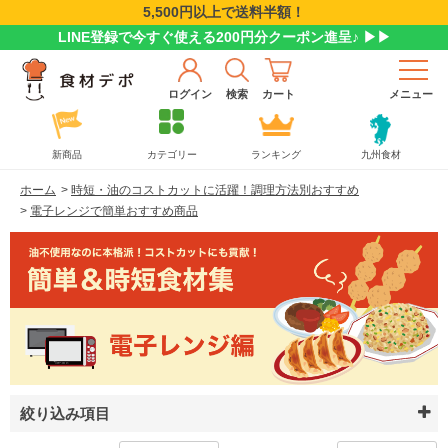
5,500円以上で送料半額！
LINE登録で今すぐ使える200円分クーポン進呈♪ ▶▶
ログイン
検索
カート
メニュー
新商品
カテゴリー
ランキング
九州食材
ホーム
>
時短・油のコストカットに活躍！調理方法別おすすめ
>
電子レンジで簡単おすすめ商品
絞り込み項目