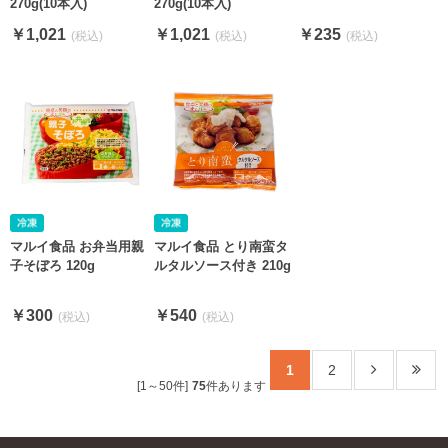
270g(10本入)
270g(10本入)
￥1,021
￥1,021
￥235
マルイ食品 お弁当用親
マルイ食品 とり南蛮タ
子そぼろ 120g
ルタルソース付き 210g
￥300
￥540
1
2
[1～50件]
75
件あります