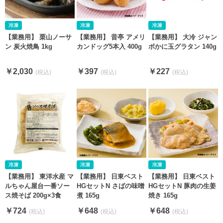
【業務用】 栗山ノーサ
【業務用】 昔亭 アメリ
【業務用】 大冷 ジャン
ン 炭火焼鳥 1kg
カンドッグ5本入 400g
ボかに玉グラタン 140g
￥2,030
￥397
￥227
【業務用】 東洋水産 マ
【業務用】 日東ベスト
【業務用】 日東ベスト
ルちゃん屋台一番ソー
HGセットN さばの味噌
HGセットN 豚肉の生姜
ス焼そば 200g×3食
煮 165g
焼き 165g
￥724
￥648
￥648