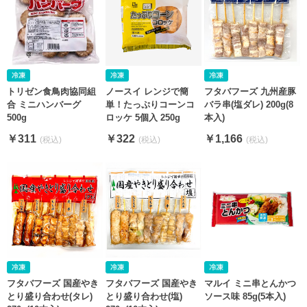
トリゼン食鳥肉協同組
ノースイ レンジで簡
フタバフーズ 九州産豚
合 ミニハンバーグ
単！たっぷりコーンコ
バラ串(塩ダレ) 200g(8
500g
ロッケ 5個入 250g
本入)
￥311
￥322
￥1,166
フタバフーズ 国産やき
フタバフーズ 国産やき
マルイ ミニ串とんかつ
とり盛り合わせ(タレ)
とり盛り合わせ(塩)
ソース味 85g(5本入)