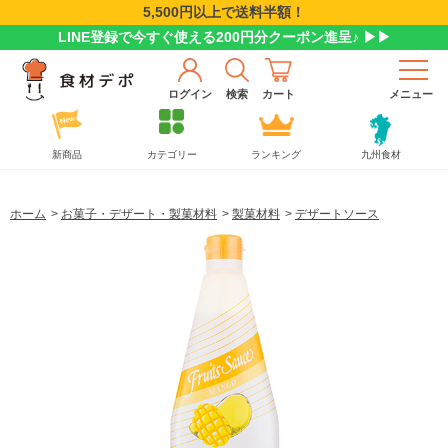
5,500円以上で送料半額！
LINE登録で今すぐ使える200円分クーポン進呈♪ ▶▶
ログイン
検索
カート
メニュー
新商品
カテゴリー
ランキング
九州食材
ホーム
>
お菓子・デザート・製菓材料
>
製菓材料
>
デザートソース