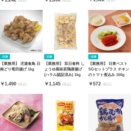
【業務用】 児湯食鳥 日
【業務用】 日東ベスト
【業務用】 双日食料 し
南どり竜田揚げ 1kg
SGセットプラス チキン
ょうゆ風味若鶏唐揚げ
のトマト煮込み 160g
(ハラル認証済み) 1kg
￥1,490
￥572
￥1,145