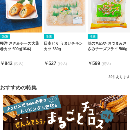
極洋 ささみチーズ大葉
日南どり うまいチキン
味のちぬや おつまみさ
巻カツ 500g(10本)
カツ 330g
さみチーズフライ 500g
￥842
￥527
￥599
39
件あります
おすすめの特集