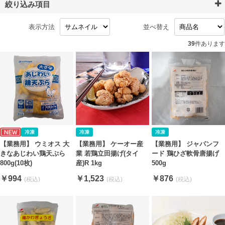
絞り込み項目
表示方法
並べ替え
39
件あります
【業務用】 ウミオス 大
【業務用】 ケーオー産
【業務用】 ジャパンフ
きなあじわい鶏天ぷら
業 若鶏立田揚げ(タイ
ード 鶏ひざ軟骨唐揚げ
800g(10枚)
産)R 1kg
500g
￥994
￥1,523
￥876