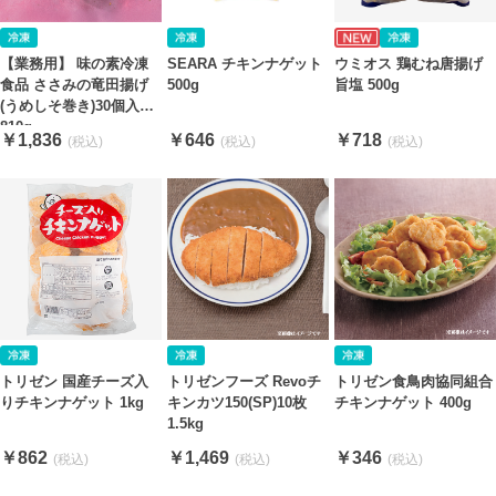
【業務用】 味の素冷凍
SEARA チキンナゲット
ウミオス 鶏むね唐揚げ
食品 ささみの竜田揚げ
500g
旨塩 500g
(うめしそ巻き)30個入
810g
￥1,836
￥646
￥718
トリゼン 国産チーズ入
トリゼンフーズ Revoチ
トリゼン食鳥肉協同組合
りチキンナゲット 1kg
キンカツ150(SP)10枚
チキンナゲット 400g
1.5kg
￥862
￥1,469
￥346