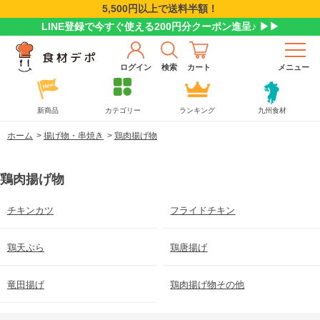
5,500円以上で送料半額！
LINE登録で今すぐ使える200円分クーポン進呈♪ ▶▶
ログイン
検索
カート
メニュー
新商品
カテゴリー
ランキング
九州食材
ホーム
>
揚げ物・串焼き
>
鶏肉揚げ物
鶏肉揚げ物
チキンカツ
フライドチキン
鶏天ぷら
鶏唐揚げ
竜田揚げ
鶏肉揚げ物その他