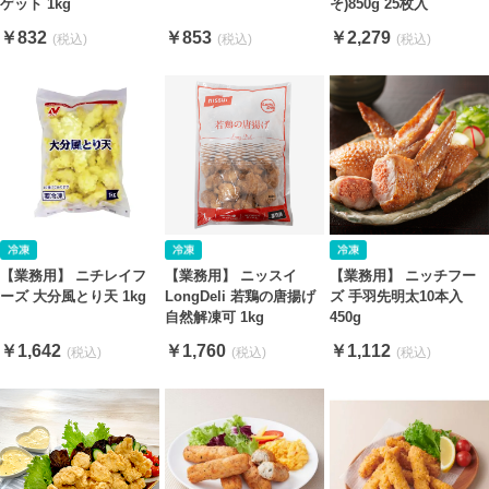
ゲット 1kg
そ)850g 25枚入
￥832
￥853
￥2,279
【業務用】 ニチレイフ
【業務用】 ニッスイ
【業務用】 ニッチフー
ーズ 大分風とり天 1kg
LongDeli 若鶏の唐揚げ
ズ 手羽先明太10本入
自然解凍可 1kg
450g
￥1,642
￥1,760
￥1,112