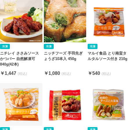
ニチレイ ささみソース
ニッチフーズ 手羽先ぎ
マルイ食品 とり南蛮タ
かつバー 自然解凍可
ょうざ10本入 450g
ルタルソース付き 210g
840g(42本)
￥1,447
￥1,080
￥540