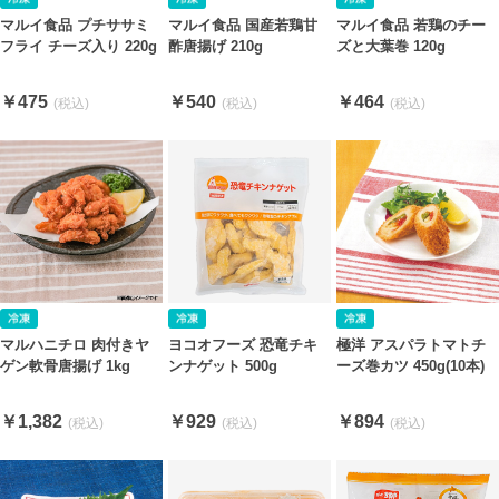
マルイ食品 プチササミ
マルイ食品 国産若鶏甘
マルイ食品 若鶏のチー
フライ チーズ入り 220g
酢唐揚げ 210g
ズと大葉巻 120g
￥475
￥540
￥464
マルハニチロ 肉付きヤ
ヨコオフーズ 恐竜チキ
極洋 アスパラトマトチ
ゲン軟骨唐揚げ 1kg
ンナゲット 500g
ーズ巻カツ 450g(10本)
￥1,382
￥929
￥894