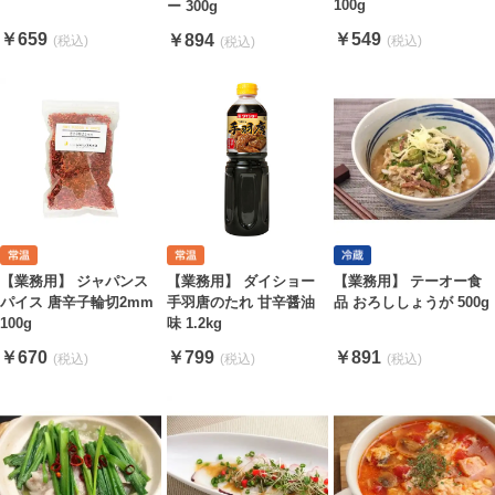
100g
ー 300g
￥659
￥549
￥894
【業務用】 ジャパンス
【業務用】 ダイショー
【業務用】 テーオー食
パイス 唐辛子輪切2mm
手羽唐のたれ 甘辛醤油
品 おろししょうが 500g
100g
味 1.2kg
￥670
￥799
￥891