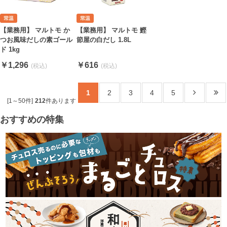
【業務用】 マルトモ か
【業務用】 マルトモ 鰹
つお風味だしの素ゴール
節屋の白だし 1.8L
ド 1kg
￥1,296
￥616
1
2
3
4
5
[1～50件]
212
件あります
おすすめの特集