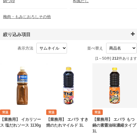
鍋つゆ
和風だし
梅肉・もみじおろしその他
絞り込み項目
表示方法
並べ替え
[1～50件]
212
件あります
【業務用】 イカリソー
【業務用】 エバラ もつ
【業務用】 エバラ すき
ス 塩だれソース 1130g
鍋の素醤油味濃縮タイプ
焼のたれマイルド 1L
1L