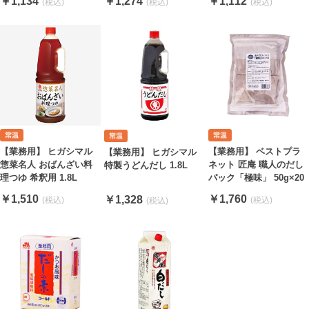
￥1,134
￥1,274
￥1,112
【業務用】 ベストプラ
【業務用】 ヒガシマル
【業務用】 ヒガシマル
ネット 匠庵 職人のだし
惣菜名人 おばんざい料
特製うどんだし 1.8L
パック「極味」 50g×20
理つゆ 希釈用 1.8L
￥1,760
￥1,510
￥1,328