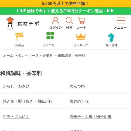
5,500円以上で送料半額！
LINE登録で今すぐ使える200円分クーポン進呈♪ ▶▶
ログイン
検索
カート
メニュー
新商品
カテゴリー
ランキング
九州食材
ホーム
>
タレ・ソース・香辛料
>
和風調味・香辛料
和風調味・香辛料
からし・わさび
めんつゆ
焼き鳥・照り焼き・和風だれ
焼肉のたれ
生姜・にんにく
唐辛子・山椒・柚子胡椒