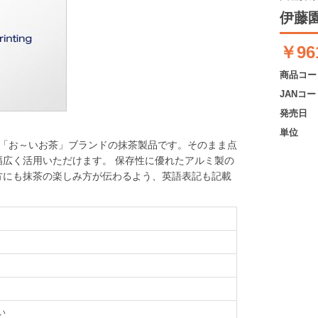
伊藤園
￥96
商品コー
JANコー
発売日
単位
い「お～いお茶」ブランドの抹茶製品です。そのまま点
広く活用いただけます。 保存性に優れたアルミ製の
方にも抹茶の楽しみ方が伝わるよう、英語表記も記載
い