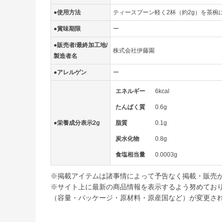
●使用方法
ティースプーン軽く2杯（約2g）を茶椀
●賞味期限
ー
●販売者/最終加工地/
株式会社伊藤園
製造者名
●アレルゲン
ー
エネルギー
6kcal
たんぱく質
0.6g
●栄養成分表示2g
脂質
0.1g
炭水化物
0.8g
食塩相当量
0.0003g
※掲載アイテムは諸事情によって予告なく掲載・販売
※サイト上に最新の商品情報を表示するよう努めてお
（容量・パッケージ・原材料・原産国など）が変更さ