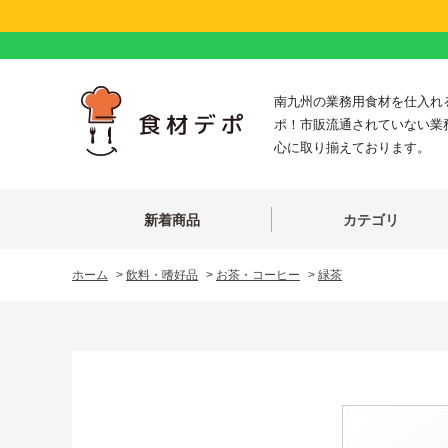
南九州の業務用食材を仕入れ
ポ！市販流通されていない業
心に取り揃えております。
新着商品
カテゴリ
ホーム
>
飲料・嗜好品
>
お茶・コーヒー
>
緑茶