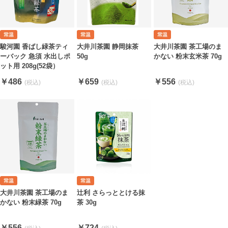
駿河園 香ばし緑茶ティ
大井川茶園 静岡抹茶
大井川茶園 茶工場のま
ーバック 急須 水出しポ
50g
かない 粉末玄米茶 70g
ット用 208g(52袋）
￥486
￥659
￥556
大井川茶園 茶工場のま
辻利 さらっととける抹
かない 粉末緑茶 70g
茶 30g
￥556
￥724