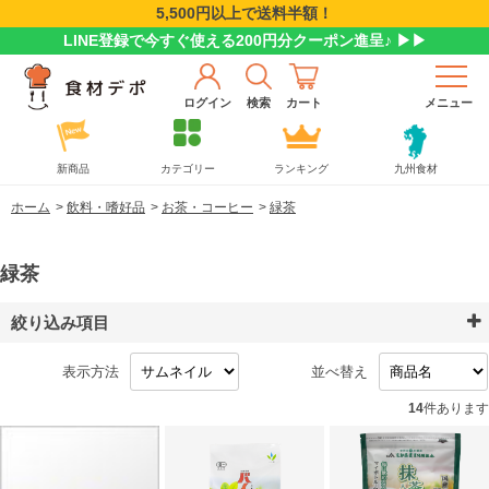
5,500円以上で送料半額！
LINE登録で今すぐ使える200円分クーポン進呈♪ ▶▶
ログイン
検索
カート
メニュー
新商品
カテゴリー
ランキング
九州食材
ホーム
>
飲料・嗜好品
>
お茶・コーヒー
>
緑茶
緑茶
絞り込み項目
表示方法
並べ替え
14
件あります