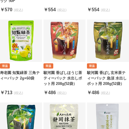
ッグ 50P
￥570
￥554
￥554
寿老園 知覧緑茶 三角テ
駿河園 香ばしほうじ茶
駿河園 香ばし玄米茶テ
ィーパック 2g×60袋
ティーバック 水出しポ
ィーバック 急須 水出し
ット用 208g(52袋）
ポット用 208g(52袋）
￥713
￥486
￥486