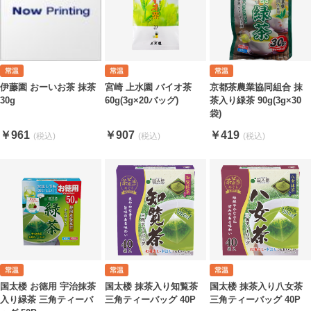
伊藤園 おーいお茶 抹茶
宮崎 上水園 バイオ茶
京都茶農業協同組合 抹
30g
60g(3g×20バッグ)
茶入り緑茶 90g(3g×30
袋)
￥961
￥907
￥419
国太楼 お徳用 宇治抹茶
国太楼 抹茶入り知覧茶
国太楼 抹茶入り八女茶
入り緑茶 三角ティーバ
三角ティーバッグ 40P
三角ティーバッグ 40P