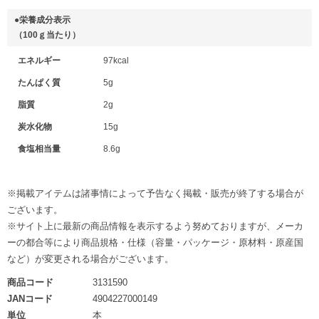
●栄養成分表示
（100ｇ当たり）
エネルギー
97kcal
たんぱく質
5g
脂質
2g
炭水化物
15g
食塩相当量
8.6g
※掲載アイテムは諸事情によって予告なく掲載・販売が終了する場合が
ございます。
※サイト上に最新の商品情報を表示するよう努めておりますが、メーカ
ーの都合等により商品規格・仕様（容量・パッケージ・原材料・原産国
など）が変更される場合がございます。
商品コード
3131590
JANコード
4904227000149
単位
本