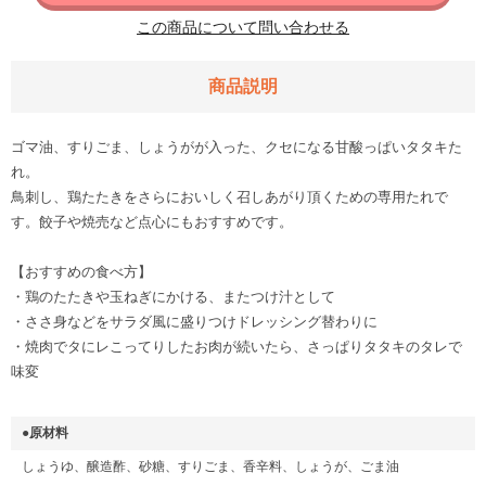
この商品について問い合わせる
商品説明
ゴマ油、すりごま、しょうがが入った、クセになる甘酸っぱいタタキた
れ。
鳥刺し、鶏たたきをさらにおいしく召しあがり頂くための専用たれで
す。餃子や焼売など点心にもおすすめです。
【おすすめの食べ方】
・鶏のたたきや玉ねぎにかける、またつけ汁として
・ささ身などをサラダ風に盛りつけドレッシング替わりに
・焼肉でタにレこってりしたお肉が続いたら、さっぱりタタキのタレで
味変
●原材料
しょうゆ、醸造酢、砂糖、すりごま、香辛料、しょうが、ごま油