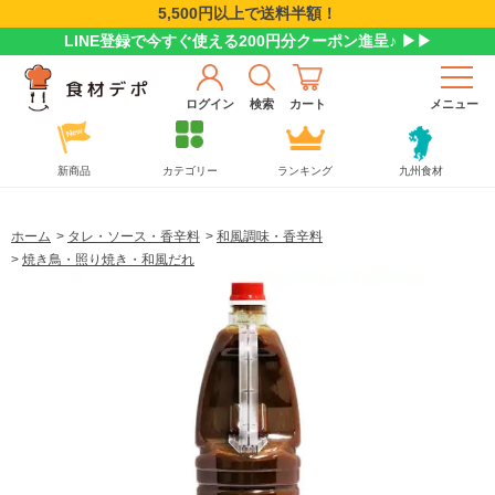
5,500円以上で送料半額！
LINE登録で今すぐ使える200円分クーポン進呈♪ ▶▶
ログイン
検索
カート
メニュー
新商品
カテゴリー
ランキング
九州食材
ホーム
>
タレ・ソース・香辛料
>
和風調味・香辛料
>
焼き鳥・照り焼き・和風だれ