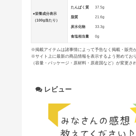
たんぱく質
37.5g
●栄養成分表示
脂質
21.6g
（100g当たり）
炭水化物
33.3g
食塩相当量
0g
※掲載アイテムは諸事情によって予告なく掲載・販売
※サイト上に最新の商品情報を表示するよう努めてお
（容量・パッケージ・原材料・原産国など）が変更さ
レビュー