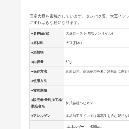
国産大豆を素焼きしています。タンパク質、大豆イソ
にすればきな粉になります。
●名称(品名)
大豆ロースト(無塩ノンオイル)
●原材料
大豆(日本)
●添加物
●内容量
60g
●保存方法
直射日光、高温多湿を避け冷暗所に保管
●使用方法
●賞味期限
●販売者/最終加工地/
株式会社ハピネス
製造者名
●アレルゲン
本品加工ラインでは落花生を含む製品を
エネルギー
439kcal