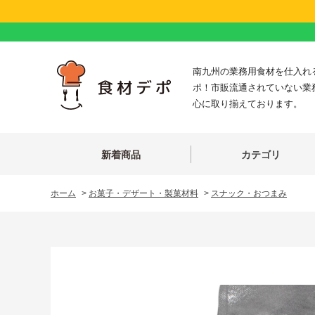
南九州の業務用食材を仕入れ
ポ！市販流通されていない業
心に取り揃えております。
新着商品
カテゴリ
ホーム
>
お菓子・デザート・製菓材料
>
スナック・おつまみ