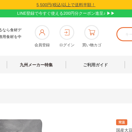
5,500円(税込)以上で送料半額！
LINE登録で今すぐ使える200円分クーポン進呈♪ ▶▶
るなら食材デ
務用食材を中
会員登録
ログイン
買い物カゴ
九州メーカー特集
ご利用ガイド
国産大