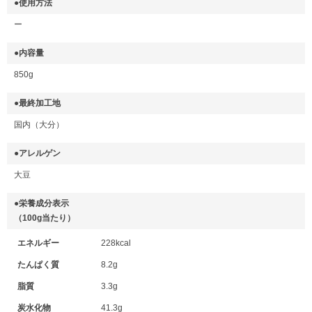
●使用方法
ー
●内容量
850g
●最終加工地
国内（大分）
●アレルゲン
大豆
●栄養成分表示
（100g当たり）
エネルギー
228kcal
たんぱく質
8.2g
脂質
3.3g
炭水化物
41.3g