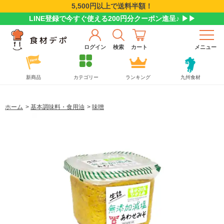
5,500円以上で送料半額！
LINE登録で今すぐ使える200円分クーポン進呈♪ ▶▶
ログイン
検索
カート
メニュー
新商品
カテゴリー
ランキング
九州食材
ホーム
>
基本調味料・食用油
>
味噌