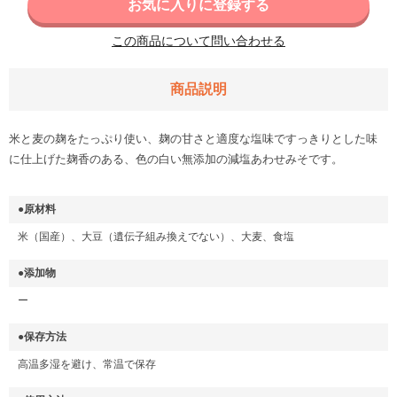
お気に入りに登録する
この商品について問い合わせる
商品説明
米と麦の麹をたっぷり使い、麹の甘さと適度な塩味ですっきりとした味
に仕上げた麹香のある、色の白い無添加の減塩あわせみそです。
●原材料
米（国産）、大豆（遺伝子組み換えでない）、大麦、食塩
●添加物
ー
●保存方法
高温多湿を避け、常温で保存