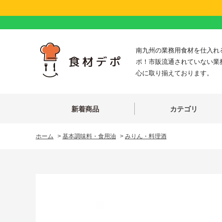
南九州の業務用食材を仕入れ
ポ！市販流通されていない業
心に取り揃えております。
新着商品
カテゴリ
ホーム
>
基本調味料・食用油
>
みりん・料理酒