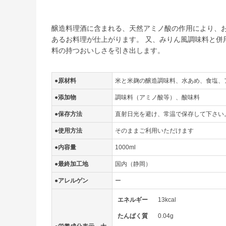
醸造料理酒に含まれる、天然アミノ酸の作用により、お
あるお料理が仕上がります。 又、みりん風調味料と併
料の持つおいしさを引き出します。
●原材料
米と米麹の醸造調味料、水あめ、食塩、
●添加物
調味料（アミノ酸等）、酸味料
●保存方法
直射日光を避け、常温で保存して下さい
●使用方法
そのままご利用いただけます
●内容量
1000ml
●最終加工地
国内（静岡）
●アレルゲン
ー
エネルギー
13kcal
たんぱく質
0.04g