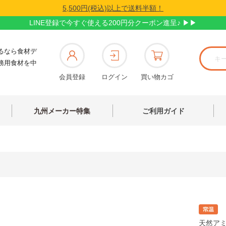
5,500円(税込)以上で送料半額！
LINE登録で今すぐ使える200円分クーポン進呈♪ ▶▶
るなら食材デ
務用食材を中
会員登録
ログイン
買い物カゴ
九州メーカー特集
ご利用ガイド
天然ア