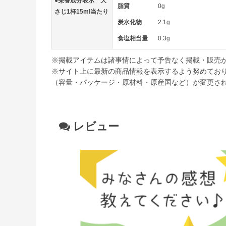
●栄養成分表示 大
脂質
0g
さじ1杯15ml当たり
炭水化物
2.1g
食塩相当量
0.3g
※掲載アイテムは諸事情によって予告なく掲載・販売
※サイト上に最新の商品情報を表示するよう努めてお
（容量・パッケージ・原材料・原産国など）が変更さ
レビュー