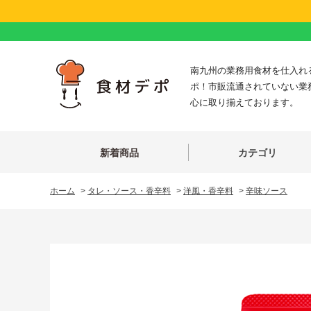
南九州の業務用食材を仕入れ
ポ！市販流通されていない業
心に取り揃えております。
新着商品
カテゴリ
ホーム
>
タレ・ソース・香辛料
>
洋風・香辛料
>
辛味ソース