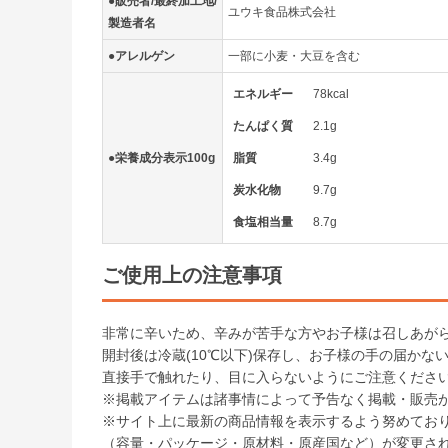
●販売者/最終加工地/
ユウキ食品株式会社
製造者名
●アレルゲン
一部に小麦・大豆を含む
エネルギー
78kcal
たんぱく質
2.1g
●栄養成分表示100g
脂質
3.4g
炭水化物
9.7g
食塩相当量
8.7g
ご使用上の注意事項
非常に辛いため、辛みが苦手な方やお子様は召しあが
開封後は冷蔵(10℃以下)保存し、お子様の手の届かな
直接手で触れたり、目に入らないようにご注意くださ
※掲載アイテムは諸事情によって予告なく掲載・販売
※サイト上に最新の商品情報を表示するよう努めてお
（容量・パッケージ・原材料・原産国など）が変更さ