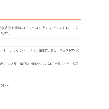
突き抜ける辛味の『ジョロキア』をブレンドし、にん
トです。
ピューレー、にんにくぺースト、醸造酢、食塩、ジョロキアパウ
料(アミノ酸)、酸化防止剤(ビタミンC)、(一部に小麦・大豆
ださい。