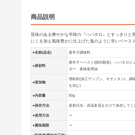
商品説明
旨味のある爽やかな辛味の『ハバネロ』とすっきりと
にくを加え風味豊かに仕上げた鬼のように辛いペース
●名称(品名)
唐辛子調味料
唐辛子ペースト(国内製造)、ハバネロ
●原材料
ダー、香味食用油
増粘剤(加工デンプン、キサンタン)、調味
●添加物
を含む)
●内容量
80g
●保存方法
直射日光・高温多湿をさけて保存してく
●使用方法
ー
●賞味期限
ー