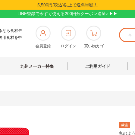
5,500円(税込)以上で送料半額！
LINE登録で今すぐ使える200円分クーポン進呈♪ ▶▶
るなら食材デ
務用食材を中
会員登録
ログイン
買い物カゴ
九州メーカー特集
ご利用ガイド
鬼のよ