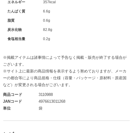
エネルギー
357kcal
たんぱく質
6.6g
脂質
0.6g
炭水化物
82.8g
食塩相当量
0.2g
※掲載アイテムは諸事情によって予告なく掲載・販売が終了する場合が
ございます。
※サイト上に最新の商品情報を表示するよう努めておりますが、メーカ
ーの都合等により商品規格・仕様（容量・パッケージ・原材料・原産国
など）が変更される場合がございます。
商品コード
3110988
JANコード
4976613011268
単位
袋