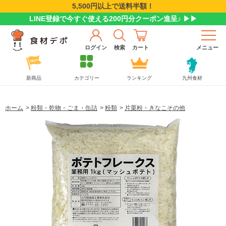
5,500円以上で送料半額！
LINE登録で今すぐ使える200円分クーポン進呈♪ ▶▶
ログイン
検索
カート
メニュー
新商品
カテゴリー
ランキング
九州食材
ホーム
>
粉類・乾物・ごま・缶詰
>
粉類
>
片栗粉・きなこその他