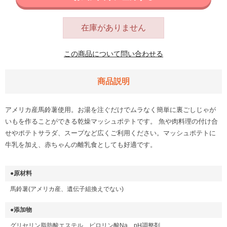
在庫がありません
この商品について問い合わせる
商品説明
アメリカ産馬鈴薯使用。お湯を注ぐだけでムラなく簡単に裏ごしじゃが
いもを作ることができる乾燥マッシュポテトです。 魚や肉料理の付け合
せやポテトサラダ、スープなど広くご利用ください。マッシュポテトに
牛乳を加え、赤ちゃんの離乳食としても好適です。
●原材料
馬鈴薯(アメリカ産、遺伝子組換えでない)
●添加物
グリセリン脂肪酸エステル、ピロリン酸Na、pH調整剤