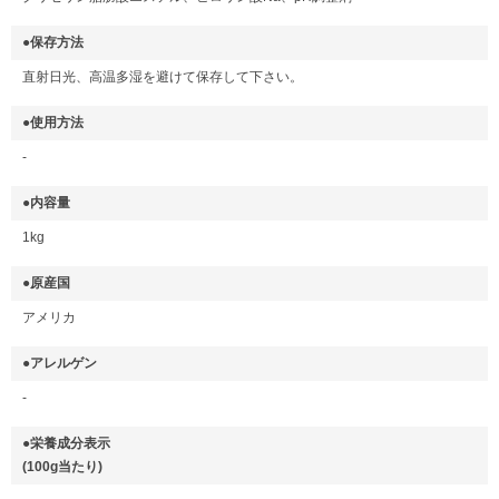
●保存方法
直射日光、高温多湿を避けて保存して下さい。
●使用方法
-
●内容量
1kg
●原産国
アメリカ
●アレルゲン
-
●栄養成分表示
(100g当たり)