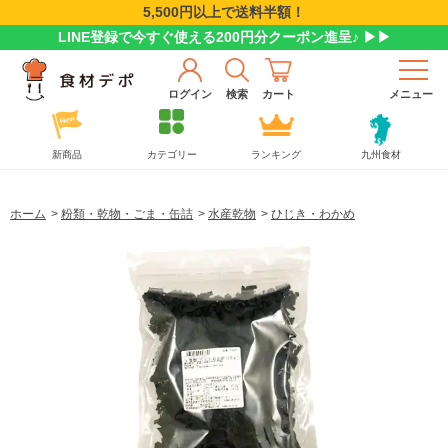
5,500円以上で送料半額！
LINE登録で今すぐ使える200円分クーポン進呈♪ ▶▶
ログイン
検索
カート
メニュー
新商品
カテゴリー
ランキング
九州食材
ホーム
>
粉類・乾物・ごま・缶詰
>
水産乾物
>
ひじき・わかめ