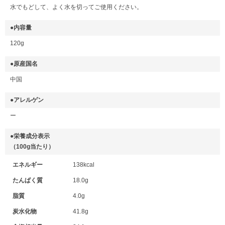
水でもどして、よく水を切ってご使用ください。
●内容量
120g
●原産国名
中国
●アレルゲン
ー
●栄養成分表示
（100g当たり）
エネルギー
138kcal
たんぱく質
18.0g
脂質
4.0g
炭水化物
41.8g