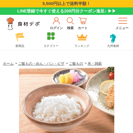
5,500円以上で送料半額！
LINE登録で今すぐ使える200円分クーポン進呈♪ ▶▶
ログイン
検索
カート
メニュー
新商品
カテゴリー
ランキング
九州食材
ホーム
>
ご飯もの・めん・パン・ピザ
>
ご飯もの
>
米・雑穀