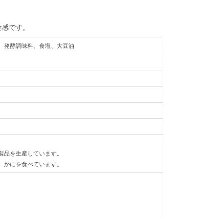
食感です。
、発酵調味料、食塩、大豆油
製品を生産しています。
、かにを食べています。