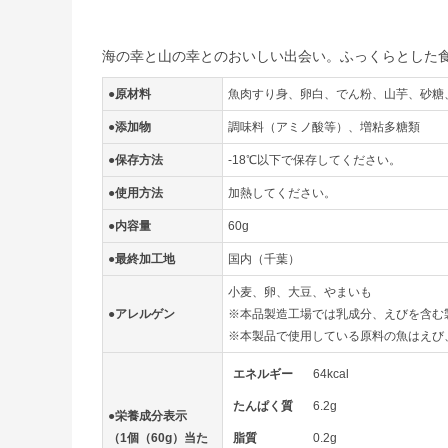
海の幸と山の幸とのおいしい出会い。ふっくらとした
●原材料
魚肉すり身、卵白、でん粉、山芋、砂糖
●添加物
調味料（アミノ酸等）、増粘多糖類
●保存方法
-18℃以下で保存してください。
●使用方法
加熱してください。
●内容量
60g
●最終加工地
国内（千葉）
小麦、卵、大豆、やまいも
●アレルゲン
※本品製造工場では乳成分、えびを含む
※本製品で使用している原料の魚はえび
エネルギー
64kcal
たんぱく質
6.2g
●栄養成分表示
（1個（60g）当た
脂質
0.2g