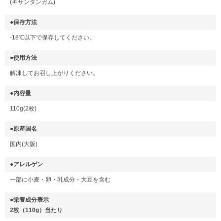
(キサンタンガム)
●保存方法
-18℃以下で保存してください。
●使用方法
解凍してお召し上がりください。
●内容量
110g(2枚)
●原産国名
国内(大阪)
●アレルゲン
一部に小麦・卵・乳成分・大豆を含む
●栄養成分表示
2枚（110g）当たり