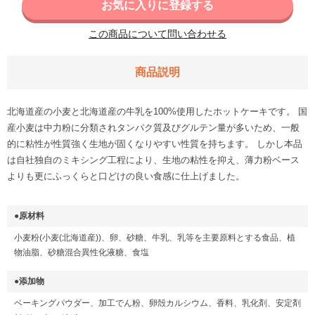
お気に入りに登録する
この商品について問い合わせる
商品説明
北海道産の小麦と北海道産の牛乳を100%使用したホットケーキです。 国
産小麦は中力粉に分類されタンパク質及びグルテン量が多いため、一般
的に粘性が性質強く生地が固くなりやすい性質を持ちます。 しかし本品
は自社独自のミキシング工程により、生地の粘性を抑え、薄力粉ベース
よりも更にふっくらと口どけの良い食感に仕上げました。
●原材料
小麦粉(小麦(北海道産))、卵、砂糖、牛乳、乳等を主要原料とする食品、植
物油脂、砂糖混合異性化液糖、食塩
●添加物
ベーキングパウダー、加工でん粉、卵殻カルシウム、香料、乳化剤、安定剤