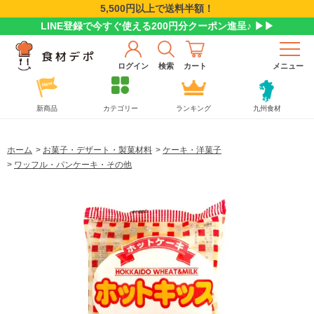
5,500円以上で送料半額！
LINE登録で今すぐ使える200円分クーポン進呈♪ ▶▶
ログイン
検索
カート
メニュー
新商品
カテゴリー
ランキング
九州食材
ホーム
>
お菓子・デザート・製菓材料
>
ケーキ・洋菓子
>
ワッフル・パンケーキ・その他