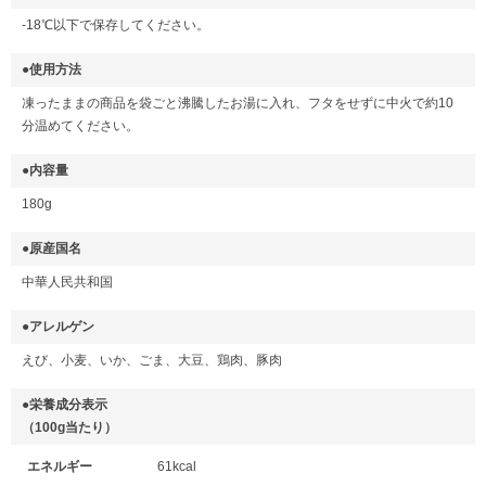
-18℃以下で保存してください。
●使用方法
凍ったままの商品を袋ごと沸騰したお湯に入れ、フタをせずに中火で約10
分温めてください。
●内容量
180g
●原産国名
中華人民共和国
●アレルゲン
えび、小麦、いか、ごま、大豆、鶏肉、豚肉
●栄養成分表示
（100g当たり）
エネルギー
61kcal