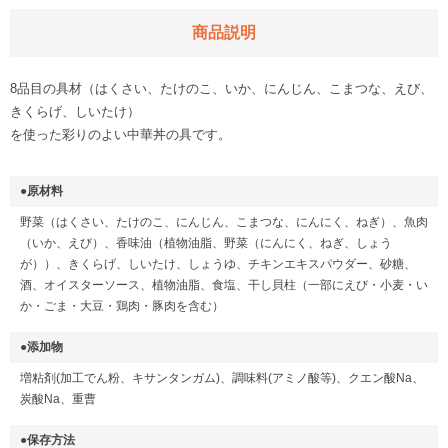
商品説明
8品目の具材（はくさい、たけのこ、いか、にんじん、こまつな、えび、
きくらげ、しいたけ）
を使った彩りのよい中華丼の具です。
●原材料
野菜（はくさい、たけのこ、にんじん、こまつな、にんにく、ねぎ）、魚肉
（いか、えび）、香味油（植物油脂、野菜（にんにく、ねぎ、しょう
が））、きくらげ、しいたけ、しょうゆ、チキンエキスパウダー、砂糖、
酒、オイスターソース、植物油脂、食塩、干し貝柱（一部にえび・小麦・い
か・ごま・大豆・鶏肉・豚肉を含む）
●添加物
増粘剤(加工でん粉、キサンタンガム)、調味料(アミノ酸等)、クエン酸Na、
炭酸Na、重曹
●保存方法