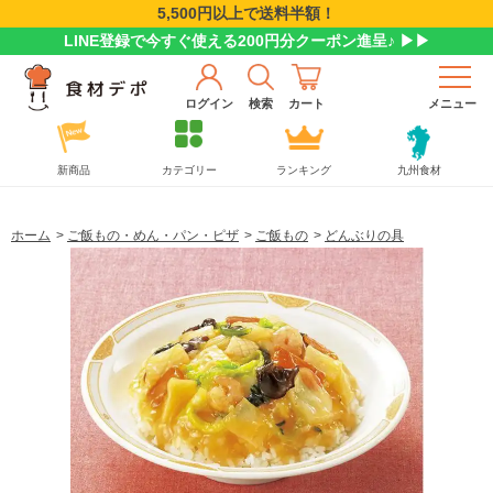
5,500円以上で送料半額！
LINE登録で今すぐ使える200円分クーポン進呈♪ ▶▶
ログイン
検索
カート
メニュー
新商品
カテゴリー
ランキング
九州食材
ホーム
>
ご飯もの・めん・パン・ピザ
>
ご飯もの
>
どんぶりの具