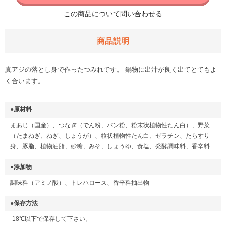
この商品について問い合わせる
商品説明
真アジの落とし身で作ったつみれです。 鍋物に出汁が良く出てとてもよ
く合います。
●原材料
まあじ（国産）、つなぎ（でん粉、パン粉、粉末状植物性たん白）、野菜
（たまねぎ、ねぎ、しょうが）、粒状植物性たん白、ゼラチン、たらすり
身、豚脂、植物油脂、砂糖、みそ、しょうゆ、食塩、発酵調味料、香辛料
●添加物
調味料（アミノ酸）、トレハロース、香辛料抽出物
●保存方法
-18℃以下で保存して下さい。