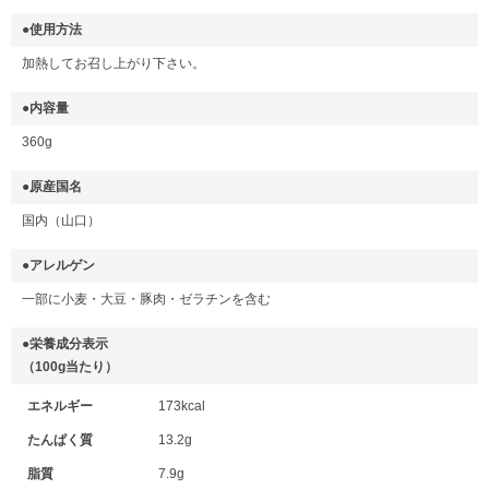
●使用方法
加熱してお召し上がり下さい。
●内容量
360g
●原産国名
国内（山口）
●アレルゲン
一部に小麦・大豆・豚肉・ゼラチンを含む
●栄養成分表示
（100g当たり）
エネルギー
173kcal
たんぱく質
13.2g
脂質
7.9g