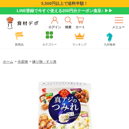
5,500円以上で送料半額！
LINE登録で今すぐ使える200円分クーポン進呈♪ ▶▶
ログイン
検索
カート
メニュー
新商品
カテゴリー
ランキング
九州食材
ホーム
>
水産物
>
練り物・すり身