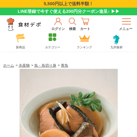
5,500円以上で送料半額！
LINE登録で今すぐ使える200円分クーポン進呈♪ ▶▶
ログイン
検索
カート
メニュー
新商品
カテゴリー
ランキング
九州食材
ホーム
>
水産物
>
魚・魚切り身
>
青魚