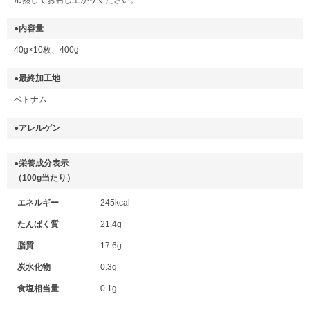
●内容量
40g×10枚、400g
●最終加工地
ベトナム
●アレルゲン
●栄養成分表示
（100g当たり）
エネルギー
245kcal
たんぱく質
21.4g
脂質
17.6g
炭水化物
0.3g
食塩相当量
0.1g