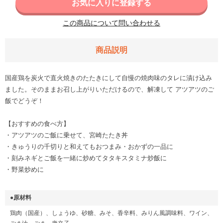
お気に入りに登録する
この商品について問い合わせる
商品説明
国産鶏を炭火で直火焼きのたたきにして自慢の焼肉味のタレに漬け込み
ました。そのままお召し上がりいただけるので、解凍して アツアツのご
飯でどうぞ！
【おすすめの食べ方】
・アツアツのご飯に乗せて、宮崎たたき丼
・きゅうりの千切りと和えてもおつまみ・おかずの一品に
・刻みネギとご飯を一緒に炒めてタタキスタミナ炒飯に
・野菜炒めに
●原材料
鶏肉（国産）、しょうゆ、砂糖、みそ、香辛料、みりん風調味料、ワイン、