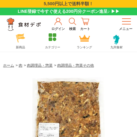
5,500円以上で送料半額！
LINE登録で今すぐ使える200円分クーポン進呈♪ ▶▶
ログイン
検索
カート
メニュー
新商品
カテゴリー
ランキング
九州食材
ホーム
>
肉
>
肉調理品・惣菜
>
肉調理品・惣菜その他