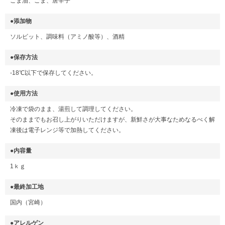
ごま油、ごま、唐辛子
●添加物
ソルビット、調味料（アミノ酸等）、酒精
●保存方法
-18℃以下で保存してください。
●使用方法
冷凍で袋のまま、湯煎して調理してください。
そのままでもお召し上がりいただけますが、新鮮さが大事なためなるべく解
凍後は電子レンジ等で加熱してください。
●内容量
1ｋｇ
●最終加工地
国内（宮崎）
●アレルゲン