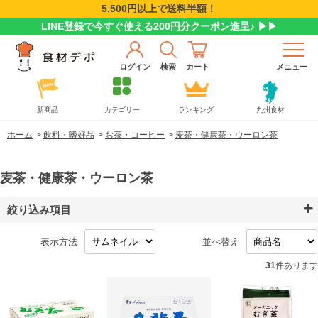
5,500円以上で送料半額！
LINE登録で今すぐ使える200円分クーポン進呈♪ ▶▶
ログイン
検索
カート
メニュー
新商品
カテゴリー
ランキング
九州食材
ホーム
>
飲料・嗜好品
>
お茶・コーヒー
>
麦茶・健康茶・ウーロン茶
麦茶・健康茶・ウーロン茶
絞り込み項目
表示方法
並べ替え
31
件あります