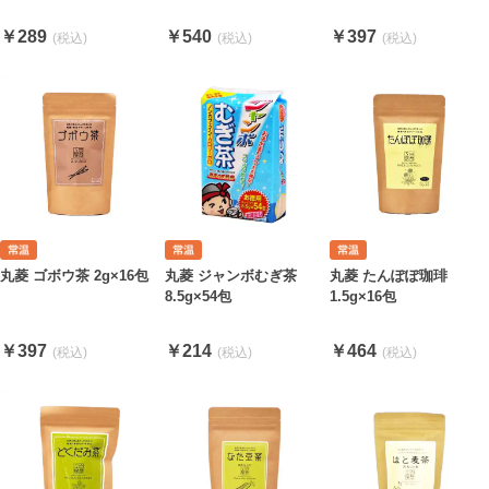
￥289
￥540
￥397
丸菱 ゴボウ茶 2g×16包
丸菱 ジャンボむぎ茶
丸菱 たんぽぽ珈琲
8.5g×54包
1.5g×16包
￥397
￥214
￥464