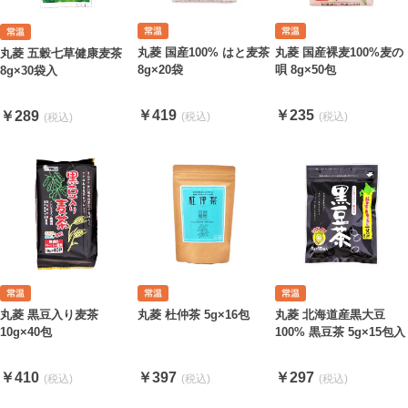
丸菱 国産100% はと麦茶
丸菱 国産裸麦100%麦の
丸菱 五穀七草健康麦茶
8g×20袋
唄 8g×50包
8g×30袋入
￥419
￥235
￥289
丸菱 杜仲茶 5g×16包
丸菱 北海道産黒大豆
丸菱 黒豆入り麦茶
100% 黒豆茶 5g×15包入
10g×40包
￥397
￥297
￥410