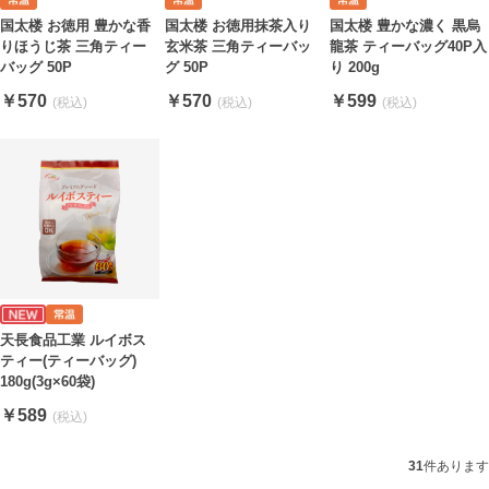
国太楼 お徳用 豊かな香
国太楼 お徳用抹茶入り
国太楼 豊かな濃く 黒烏
りほうじ茶 三角ティー
玄米茶 三角ティーバッ
龍茶 ティーバッグ40P入
バッグ 50P
グ 50P
り 200g
￥570
￥570
￥599
天長食品工業 ルイボス
ティー(ティーバッグ)
180g(3g×60袋)
￥589
31
件あります