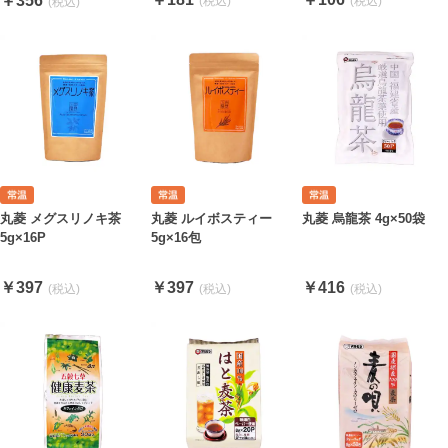
￥356
丸菱 ルイボスティー
丸菱 烏龍茶 4g×50袋
丸菱 メグスリノキ茶
5g×16包
5g×16P
￥397
￥416
￥397