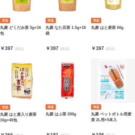
丸菱 なた豆茶 1.5g×16
丸菱 はと麦茶 60g
丸菱 どくだみ茶 5g×16
袋
包
￥397
￥397
￥397
丸菱 はぶ茶 200g
丸菱 ペットボトル用麦
丸菱 はと麦入り麦茶
茶 2L用×5本入
10g×40包
￥181
￥106