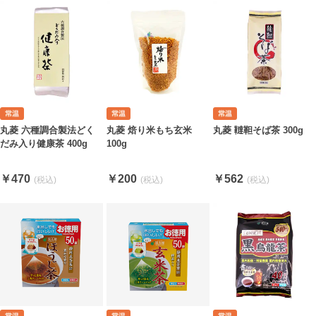
丸菱 六種調合製法どく
丸菱 焙り米もち玄米
丸菱 韃靼そば茶 300g
だみ入り健康茶 400g
100g
￥470
￥200
￥562