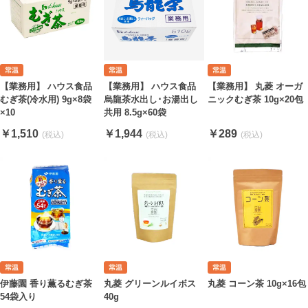
【業務用】 ハウス食品
【業務用】 ハウス食品
【業務用】 丸菱 オーガ
むぎ茶(冷水用) 9g×8袋
烏龍茶水出し･お湯出し
ニックむぎ茶 10g×20包
×10
共用 8.5g×60袋
￥1,510
￥1,944
￥289
伊藤園 香り薫るむぎ茶
丸菱 グリーンルイボス
丸菱 コーン茶 10g×16包
54袋入り
40g