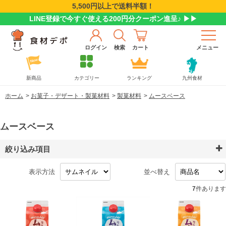
5,500円以上で送料半額！
LINE登録で今すぐ使える200円分クーポン進呈♪ ▶▶
ログイン
検索
カート
メニュー
新商品
カテゴリー
ランキング
九州食材
ホーム
>
お菓子・デザート・製菓材料
>
製菓材料
>
ムースベース
ムースベース
絞り込み項目
表示方法
並べ替え
7
件あります