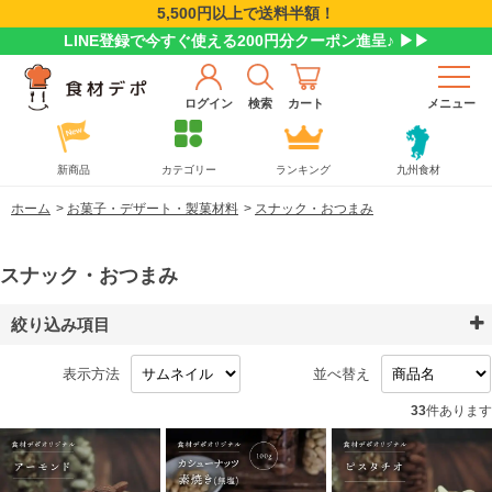
5,500円以上で送料半額！
LINE登録で今すぐ使える200円分クーポン進呈♪ ▶▶
ログイン
検索
カート
メニュー
新商品
カテゴリー
ランキング
九州食材
ホーム
>
お菓子・デザート・製菓材料
>
スナック・おつまみ
スナック・おつまみ
絞り込み項目
表示方法
並べ替え
33
件あります