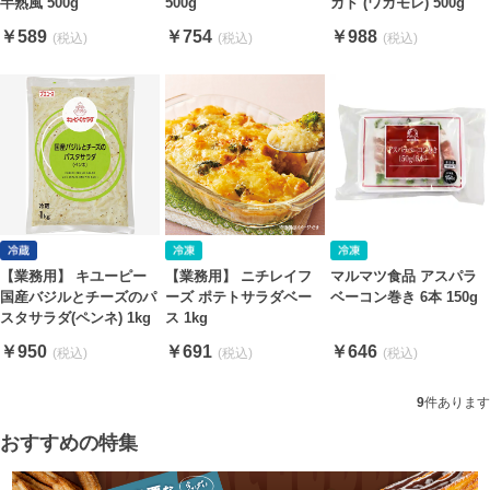
半熟風 500g
500g
カド (ワカモレ) 500g
￥589
￥754
￥988
【業務用】 キユーピー
【業務用】 ニチレイフ
マルマツ食品 アスパラ
国産バジルとチーズのパ
ーズ ポテトサラダベー
ベーコン巻き 6本 150g
スタサラダ(ペンネ) 1kg
ス 1kg
￥950
￥691
￥646
9
件あります
おすすめの特集