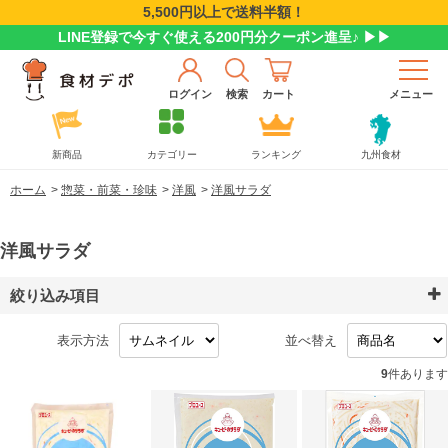
5,500円以上で送料半額！
LINE登録で今すぐ使える200円分クーポン進呈♪ ▶▶
ログイン
検索
カート
メニュー
新商品
カテゴリー
ランキング
九州食材
ホーム
>
惣菜・前菜・珍味
>
洋風
>
洋風サラダ
洋風サラダ
絞り込み項目
表示方法
並べ替え
9
件あります