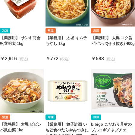
【業務用】 サンキ商会
【業務用】 太堀 キムチ
【業務用】 太堀 コク旨
帆立明太 1kg
もやし 1kg
ビビンバ(せり抜き) 400g
￥2,916
￥772
￥583
【業務用】 太堀 ビビン
【業務用】 餃子計画 い
bibigo こだわり具材の
バ風山菜 1kg
ちど食べたらやみつきに
プルコギチャプチェ