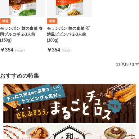
モランボン 韓の食菜 春
モランボン 韓の食菜 石
雨プルコギ 2-3人前
焼風ビビンバ 2-3人前
(150g)
(180g)
￥354
￥354
11
件あります
おすすめの特集