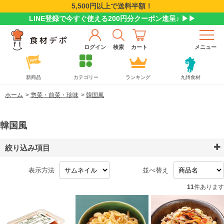
5,500円以上で送料半額！
LINE登録で今すぐ使える200円分クーポン進呈♪ ▶▶
ログイン
検索
カート
メニュー
新商品
カテゴリー
ランキング
九州食材
ホーム
>
惣菜・前菜・珍味
>
韓国風
韓国風
絞り込み項目
表示方法
並べ替え
11
件あります