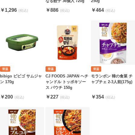
なる餃子 36個入 720g
250g
￥1,296
￥886
￥464
bibigo ビビゴ サムジャ
CJ FOODS JAPAN ヘチ
モランボン 韓の食菜 チ
ン 170g
ャンドル トッポキソー
ャプチェ 2-3人前(175g)
ス パウチ 150g
￥200
￥227
￥354