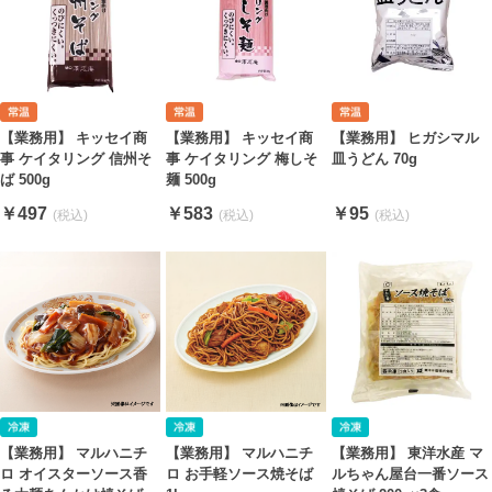
【業務用】 キッセイ商
【業務用】 キッセイ商
【業務用】 ヒガシマル
事 ケイタリング 信州そ
事 ケイタリング 梅しそ
皿うどん 70g
ば 500g
麺 500g
￥497
￥583
￥95
【業務用】 マルハニチ
【業務用】 マルハニチ
【業務用】 東洋水産 マ
ロ オイスターソース香
ロ お手軽ソース焼そば
ルちゃん屋台一番ソース