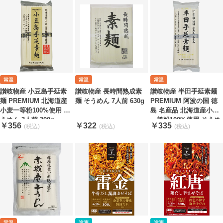
讃岐物産 小豆島手延素
讃岐物産 長時間熟成素
讃岐物産 半田手延素麺
麺 PREMIUM 北海道産
麺 そうめん 7人前 630g
PREMIUM 阿波の国 徳
小麦一等粉100%使用 そ
島 名産品 北海道産小麦
うめん 3人前 300g
一等粉100%使用 そうめ
￥356
￥322
￥335
ん 3人前 270g