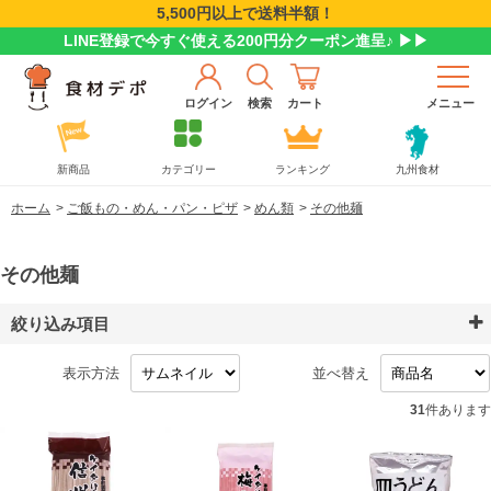
5,500円以上で送料半額！
LINE登録で今すぐ使える200円分クーポン進呈♪ ▶▶
ログイン
検索
カート
メニュー
新商品
カテゴリー
ランキング
九州食材
ホーム
>
ご飯もの・めん・パン・ピザ
>
めん類
>
その他麺
その他麺
絞り込み項目
表示方法
並べ替え
31
件あります