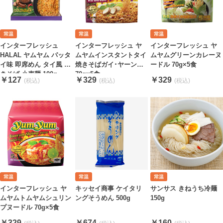
インターフレッシュ
インターフレッシュ ヤ
インターフレッシュ ヤ
HALAL ヤムヤム パッタ
ムヤムインスタントタイ
ムヤムグリーンカレーヌ
イ味 即席めん タイ風 焼
焼きそばガイ･ヤーン味
ードル 70g×5食
きそば 小麦麺 100g
70g×5食
￥127
￥329
￥329
インターフレッシュ ヤ
キッセイ商事 ケイタリ
サンサス きねうち冷麺
ムヤムトムヤムシュリン
ングそうめん 500g
150g
プヌードル 70g×5食
￥329
￥674
￥160