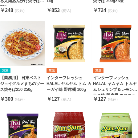
る太麺あんかけ焼そば
1kg
焼そば 200g×3食
310g
￥248
￥853
￥724
【業務用】 日東ベスト
インターフレッシュ
インターフレッシュ
ジョイグルメまちのソー
HALAL ヤムヤム トム カ
HALAL ヤムヤム トムヤ
ス焼そば250 250g
ーガイ味 即席麺 100g
ムシュリンプ＆レモング
ラス味 即席麺 エスニッ
￥300
￥127
￥127
ク ラーメン 100g