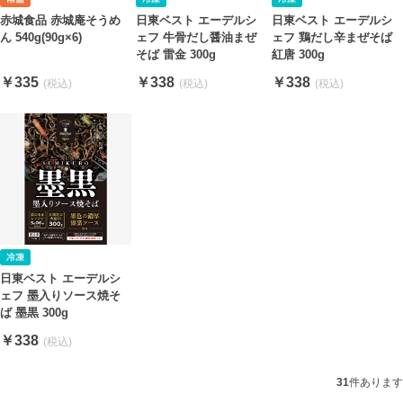
赤城食品 赤城庵そうめ
日東ベスト エーデルシ
日東ベスト エーデルシ
ん 540g(90g×6)
ェフ 牛骨だし醤油まぜ
ェフ 鶏だし辛まぜそば
そば 雷金 300g
紅唐 300g
￥335
￥338
￥338
日東ベスト エーデルシ
ェフ 墨入りソース焼そ
ば 墨黒 300g
￥338
31
件あります