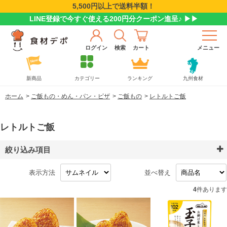
5,500円以上で送料半額！
LINE登録で今すぐ使える200円分クーポン進呈♪ ▶▶
ログイン
検索
カート
メニュー
新商品
カテゴリー
ランキング
九州食材
ホーム
>
ご飯もの・めん・パン・ピザ
>
ご飯もの
>
レトルトご飯
レトルトご飯
絞り込み項目
表示方法
並べ替え
4
件あります