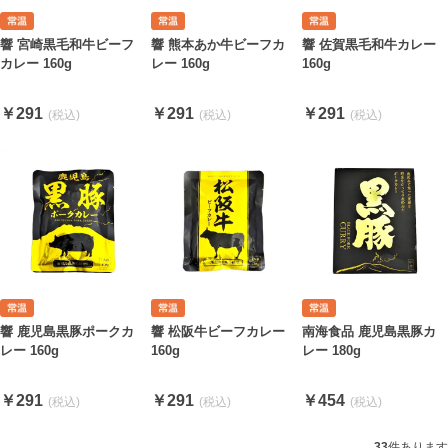
響 宮崎黒毛和牛ビーフ
響 熊本あか牛ビーフカ
響 佐賀黒毛和牛カレー
カレー 160g
レー 160g
160g
￥291
￥291
￥291
響 鹿児島黒豚ポークカ
響 松阪牛ビーフカレー
南海食品 鹿児島黒豚カ
レー 160g
160g
レー 180g
￥291
￥291
￥454
33
件あります