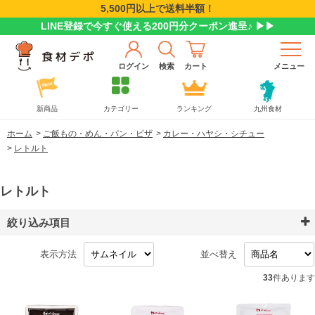
5,500円以上で送料半額！
LINE登録で今すぐ使える200円分クーポン進呈♪ ▶▶
ログイン
検索
カート
メニュー
新商品
カテゴリー
ランキング
九州食材
ホーム
>
ご飯もの・めん・パン・ピザ
>
カレー・ハヤシ・シチュー
>
レトルト
レトルト
絞り込み項目
表示方法
並べ替え
33
件あります