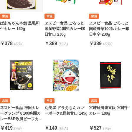
ばあちゃん本舗 黒毛和
ヱスビー食品 ごろっと
ヱスビー食品 ごろっと
牛カレー 160g
国産野菜100%カレー曜
国産野菜100%カレー曜
日甘口 230g
日中辛 230g
￥378
￥389
￥389
ヱスビー食品 神田カレ
丸美屋 ドラえもんカレ
宮崎経済連直販 宮崎牛
ーグランプリ100時間カ
ーポーク&野菜甘口 145g
カレー 180g
レーB&R欧風ビーフカレ
ー 180g
￥419
￥149
￥527