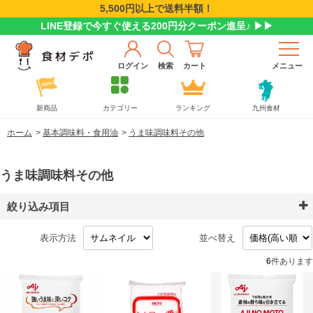
5,500円以上で送料半額！
LINE登録で今すぐ使える200円分クーポン進呈♪ ▶▶
ログイン
検索
カート
メニュー
新商品
カテゴリー
ランキング
九州食材
ホーム
>
基本調味料・食用油
>
うま味調味料その他
うま味調味料その他
絞り込み項目
表示方法
並べ替え
6
件あります