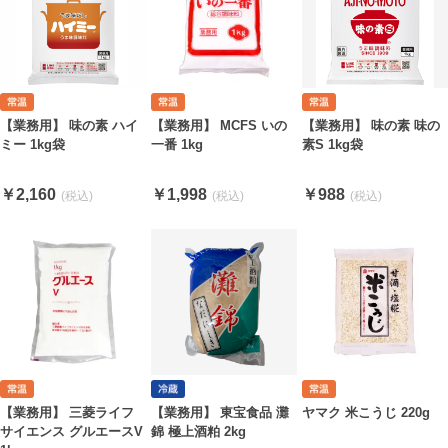
【業務用】 MCFS いの
【業務用】 味の素 ハイ
【業務用】 味の素 味の
一番 1kg
ミー 1kg袋
素S 1kg袋
￥1,998
￥2,160
￥988
【業務用】 三菱ライフ
【業務用】 東宝食品 灘
ヤマク 米こうじ 220g
サイエンス グルエースV
錦 極上酒粕 2kg