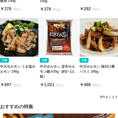
醤油 150g
150g
￥378
￥292
￥378
中川ホルモン うま塩ホ
中川ホルモン 旨辛ホル
中川ホルモン 味付け豚
ルモン 190g
モン鍋 670g（約2~3人
ハラミ 240g
前）
￥497
￥1,021
￥486
9
件あります
おすすめの特集