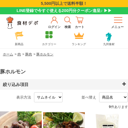
5,500円以上で送料半額！
LINE登録で今すぐ使える200円分クーポン進呈♪ ▶▶
ログイン
検索
カート
メニュー
新商品
カテゴリー
ランキング
九州食材
ホーム
>
肉
>
豚肉
>
豚ホルモン
豚ホルモン
絞り込み項目
表示方法
並べ替え
9
件あります