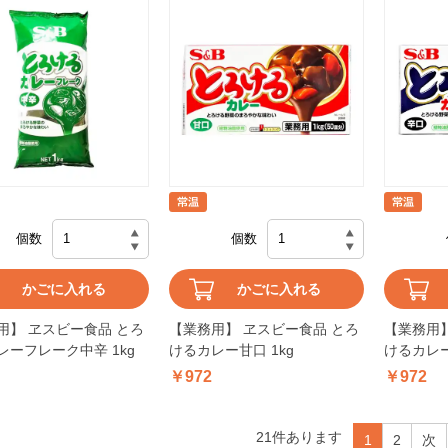
個数
個数
かごに入れる
かごに入れる
用】 ヱスビー食品 とろ
【業務用】 ヱスビー食品 とろ
【業務用】
レーフレーク中辛 1kg
けるカレー甘口 1kg
けるカレー
￥972
￥972
21
件あります
1
2
次