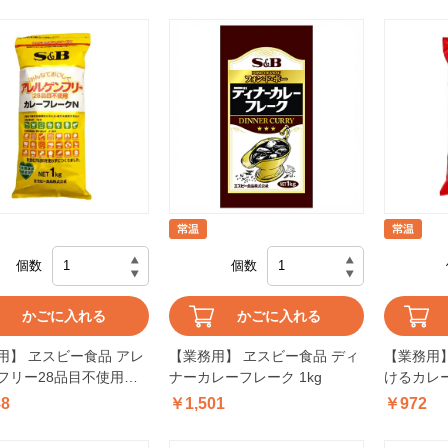
個数
個数
かごに入れる
かごに入れる
用】 ヱスビー食品 アレ
【業務用】 ヱスビー食品 ディ
【業務用】
フリー28品目不使用カ
ナーカレーフレーク 1kg
けるカレー
ークN 1kg
88
￥1,501
￥972