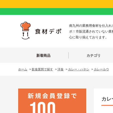
南九州の業務用食材を仕入れ
ポ！市販流通されていない業
心に取り揃えております。
新着商品
カテゴリ
ホーム
>
飲食業態で探す
>
洋食
>
カレー・ハヤシ
>
カレールウ
カレ