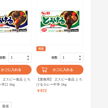
個数
個数
かごに入れる
かごに入れる
 ヱスビー食品 とろ
【業務用】 ヱスビー食品 とろ
辛口 1kg
けるカレー中辛 1kg
￥972
最後