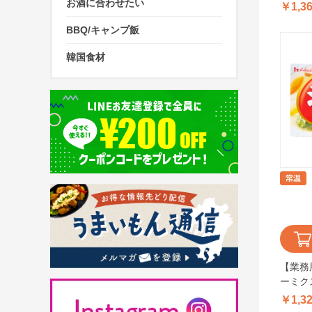
1kg
お酒に合わせたい
￥1,3
BBQ/キャンプ飯
韓国食材
【業務
ーミク
￥1,3