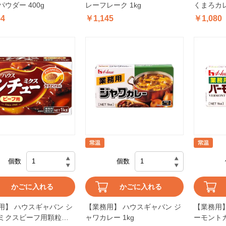
ウダー 400g
レーフレーク 1kg
くまろカレ
54
￥1,145
￥1,080
個数
個数
かごに入れる
かごに入れる
用】 ハウスギャバン シ
【業務用】 ハウスギャバン ジ
【業務用】
ミクスビーフ用顆粒状
ャワカレー 1kg
ーモントカ