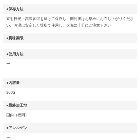
●保存方法
直射日光・高温多湿を避けて保存し、開封後はお早めにお召し上がりくださ
い。お湯は安定した場所で使用し、火傷に十分にご注意下さい
●賞味期限
●使用方法
ー
●内容量
300g
●最終加工地
国内（福岡）
●アレルゲン
ー