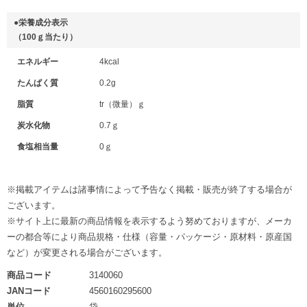
●栄養成分表示
（100ｇ当たり）
エネルギー
4kcal
たんぱく質
0.2g
脂質
tr（微量）ｇ
炭水化物
0.7ｇ
食塩相当量
0ｇ
※掲載アイテムは諸事情によって予告なく掲載・販売が終了する場合が
ございます。
※サイト上に最新の商品情報を表示するよう努めておりますが、メーカ
ーの都合等により商品規格・仕様（容量・パッケージ・原材料・原産国
など）が変更される場合がございます。
商品コード
3140060
JANコード
4560160295600
単位
袋