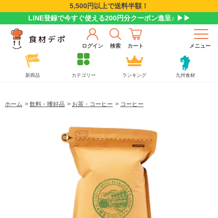
5,500円以上で送料半額！
LINE登録で今すぐ使える200円分クーポン進呈♪ ▶▶
ログイン
検索
カート
メニュー
新商品
カテゴリー
ランキング
九州食材
ホーム
>
飲料・嗜好品
>
お茶・コーヒー
>
コーヒー