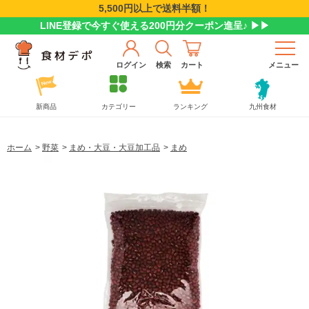
5,500円以上で送料半額！
LINE登録で今すぐ使える200円分クーポン進呈♪ ▶▶
ログイン
検索
カート
メニュー
新商品
カテゴリー
ランキング
九州食材
ホーム
>
野菜
>
まめ・大豆・大豆加工品
>
まめ