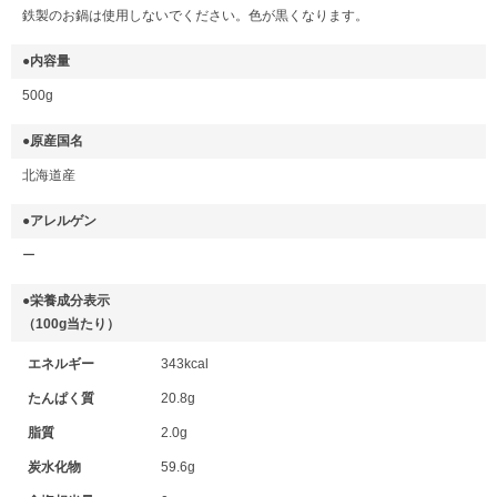
鉄製のお鍋は使用しないでください。色が黒くなります。
●内容量
500g
●原産国名
北海道産
●アレルゲン
ー
●栄養成分表示
（100g当たり）
エネルギー
343kcal
たんぱく質
20.8g
脂質
2.0g
炭水化物
59.6g