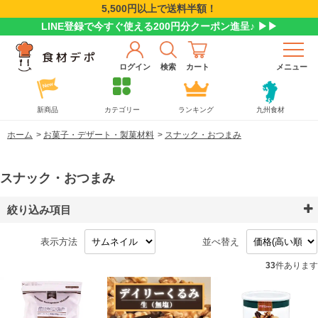
5,500円以上で送料半額！
LINE登録で今すぐ使える200円分クーポン進呈♪ ▶▶
ログイン
検索
カート
メニュー
新商品
カテゴリー
ランキング
九州食材
ホーム
>
お菓子・デザート・製菓材料
>
スナック・おつまみ
スナック・おつまみ
絞り込み項目
表示方法
並べ替え
33
件あります