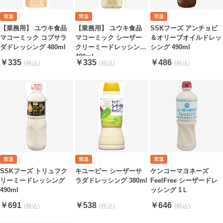
【業務用】 ユウキ食品
【業務用】 ユウキ食品
SSKフーズ アンチョビ
マコーミック コブサラ
マコーミック シーザー
＆オリーブオイルドレッ
ダドレッシング 480ml
クリーミードレッシング
シング 490ml
480ml
￥335
￥335
￥486
SSKフーズ トリュフク
キユーピー シーザーサ
ケンコーマヨネーズ
リーミードレッシング
ラダドレッシング 380ml
FeelFree シーザードレ
490ml
ッシング 1Ｌ
￥691
￥538
￥646