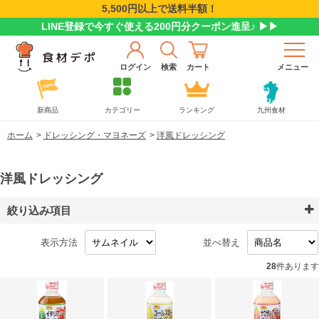
5,500円以上で送料半額！
LINE登録で今すぐ使える200円分クーポン進呈♪ ▶▶
ログイン
検索
カート
メニュー
新商品
カテゴリー
ランキング
九州食材
ホーム
>
ドレッシング・マヨネーズ
>
洋風ドレッシング
洋風ドレッシング
絞り込み項目
表示方法
並べ替え
28
件あります